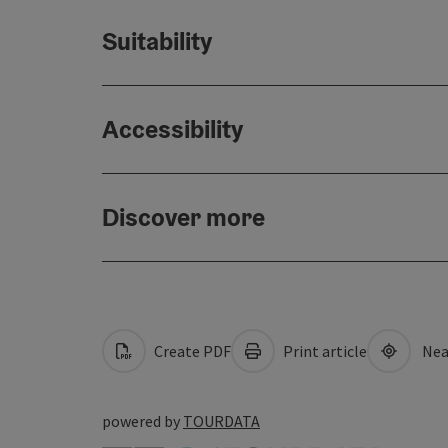
Suitability
Accessibility
Discover more
Create PDF
Print article
Nea
powered by
TOURDATA