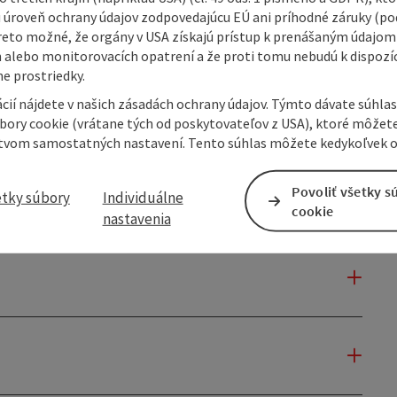
 úroveň ochrany údajov zodpovedajúcu EÚ ani príhodné záruky (podľ
reto možné, že orgány v USA získajú prístup k prenášaným údajom
 alebo monitorovacích opatrení a že proti tomu nebudú k dispozíc
e prostriedky.
cií nájdete v našich zásadách ochrany údajov. Týmto dávate súhlas
úbory cookie (vrátane tých od poskytovateľov z USA), ktoré môžet
tvom samostatných nastavení. Tento súhlas môžete kedykoľvek o
Povoliť všetky s
etky súbory
Individuálne
cookie
nastavenia