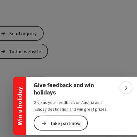
Send inquiry
To the website
Collapse banner
Give feedback and win
Win a holiday
Colla
holidays
Give us your feedback on Austria as a
holiday destination and win great prizes!
Take part now