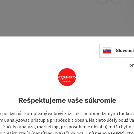
open in Googl
Open in
s in Freistadt with the finest bread and pastries made
her, using the best ingredients, craftsmanship and an
Slovens
pr
 crowns and curd cheese strudel
right pastries for you all year round.
Rešpektujeme vaše súkromie
 poskytnúť komplexný webový zážitok s neobmedzenými funkciam
m), analyzovať prístup a prispôsobiť obsah. Na tieto účely použí
isté účely (analýza, marketing, prispôsobenie obsahu) môžu byť ni
 tretích krajín (napríklad USA) (čl. 49 ods. 1 písmeno a GDPR), kto