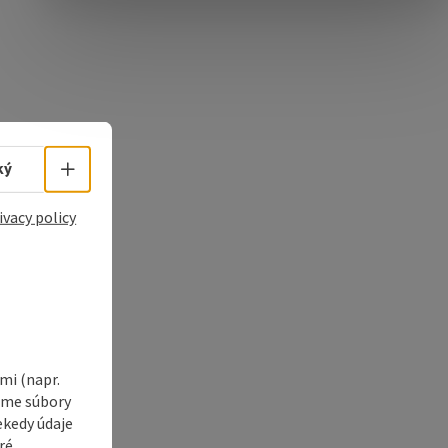
e Maps
 Apple Maps
Select language - Open menu
ký
ivacy policy
i (napr.
vame súbory
ekedy údaje
ré