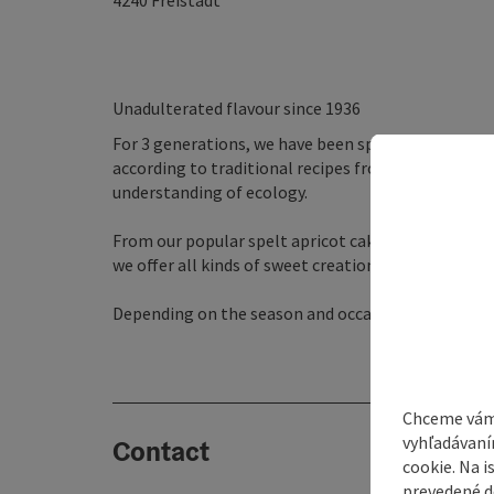
4240
Freistadt
Unadulterated flavour since 1936
For 3 generations, we have been spoiling our guest
according to traditional recipes from our grandfat
understanding of ecology.
From our popular spelt apricot cake to poppy seed
we offer all kinds of sweet creations.
Depending on the season and occasion, we have the 
Chceme vám
vyhľadávaní
Contact
cookie. Na 
prevedené do