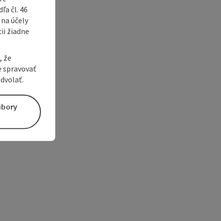
a čl. 46
 na účely
ii žiadne
, že
e spravovať
dvolať.
úbory