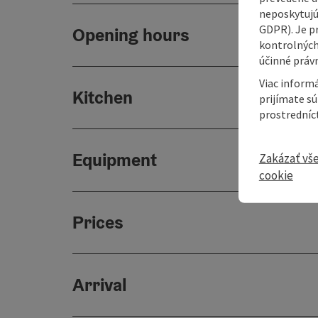
neposkytujú
GDPR). Je p
Opening hours
kontrolných
účinné právn
Viac informá
Kitchen
prijímate s
prostredníc
Equipment
Zakázať vš
cookie
Prices
Arrival