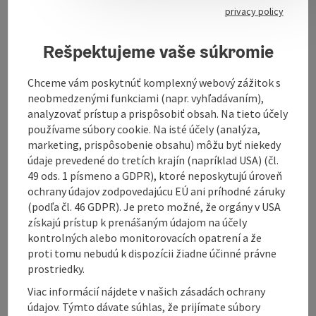
Salads and vegetarian dishes are of course also on the
privacy policy
menu.
Rešpektujeme vaše súkromie
Gül Pella is on Facebook.
Chceme vám poskytnúť komplexný webový zážitok s
neobmedzenými funkciami (napr. vyhľadávaním),
analyzovať prístup a prispôsobiť obsah. Na tieto účely
používame súbory cookie. Na isté účely (analýza,
Contact
marketing, prispôsobenie obsahu) môžu byť niekedy
údaje prevedené do tretích krajín (napríklad USA) (čl.
49 ods. 1 písmeno a GDPR), ktoré neposkytujú úroveň
Opening hours
ochrany údajov zodpovedajúcu EÚ ani príhodné záruky
(podľa čl. 46 GDPR). Je preto možné, že orgány v USA
získajú prístup k prenášaným údajom na účely
Equipment
kontrolných alebo monitorovacích opatrení a že
proti tomu nebudú k dispozícii žiadne účinné právne
prostriedky.
Prices
Viac informácií nájdete v našich zásadách ochrany
údajov. Týmto dávate súhlas, že prijímate súbory