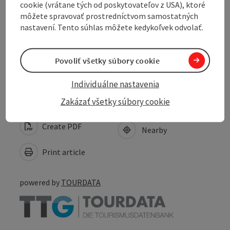
Arrival
cookie (vrátane tých od poskytovateľov z USA), ktoré
môžete spravovať prostredníctvom samostatných
nastavení. Tento súhlas môžete kedykoľvek odvolať.
Suitability
Povoliť všetky súbory cookie
Accessibility
Individuálne nastavenia
Zakázať všetky súbory cookie
Create PDF
Nearby
Print article
powered by
TOURDATA