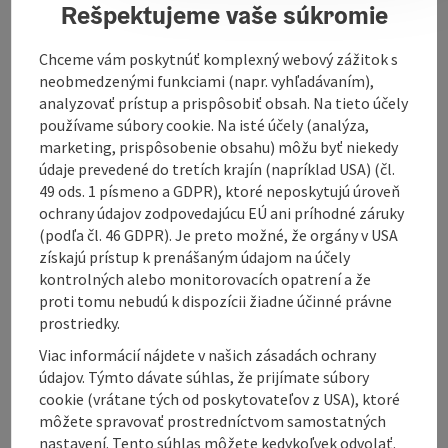
Rešpektujeme vaše súkromie
Contact
Chceme vám poskytnúť komplexný webový zážitok s
Opening hours
neobmedzenými funkciami (napr. vyhľadávaním),
analyzovať prístup a prispôsobiť obsah. Na tieto účely
používame súbory cookie. Na isté účely (analýza,
Kitchen
marketing, prispôsobenie obsahu) môžu byť niekedy
údaje prevedené do tretích krajín (napríklad USA) (čl.
49 ods. 1 písmeno a GDPR), ktoré neposkytujú úroveň
Equipment
ochrany údajov zodpovedajúcu EÚ ani príhodné záruky
(podľa čl. 46 GDPR). Je preto možné, že orgány v USA
získajú prístup k prenášaným údajom na účely
Prices
kontrolných alebo monitorovacích opatrení a že
proti tomu nebudú k dispozícii žiadne účinné právne
prostriedky.
Arrival
Viac informácií nájdete v našich zásadách ochrany
údajov. Týmto dávate súhlas, že prijímate súbory
Suitability
cookie (vrátane tých od poskytovateľov z USA), ktoré
môžete spravovať prostredníctvom samostatných
nastavení. Tento súhlas môžete kedykoľvek odvolať.