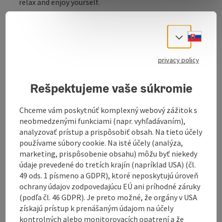
relax and enjoy yourself.
We focus on regionality and quality. We source the
majority of our products from local suppliers. At
Slove
Select
freistil, Mühlviertel cuisine is interpreted in a slightly
different way. You will also find vegan and vegetarian
privacy policy
dishes on our menu. Enjoy our own coffee creations,
home-made juices, top Austrian wines and gin - you'll
find everything your heart desires here. Spend
Rešpektujeme vaše súkromie
enjoyable moments with our daily lunch menu, a cosy
afternoon coffee, a stylish dinner or a party - there's
Chceme vám poskytnúť komplexný webový zážitok s
something for everyone!
neobmedzenými funkciami (napr. vyhľadávaním),
analyzovať prístup a prispôsobiť obsah. Na tieto účely
používame súbory cookie. Na isté účely (analýza,
marketing, prispôsobenie obsahu) môžu byť niekedy
údaje prevedené do tretích krajín (napríklad USA) (čl.
Contact
49 ods. 1 písmeno a GDPR), ktoré neposkytujú úroveň
ochrany údajov zodpovedajúcu EÚ ani príhodné záruky
(podľa čl. 46 GDPR). Je preto možné, že orgány v USA
Opening hours
získajú prístup k prenášaným údajom na účely
kontrolných alebo monitorovacích opatrení a že