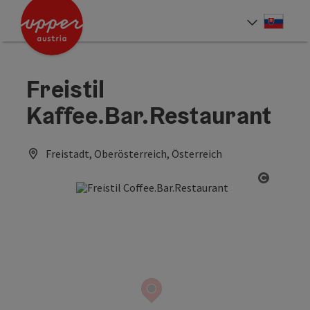
Accesskey
Accesskey
[0]
[2]
Slove
Select
Freistil
Kaffee.Bar.Restaurant
Freistadt, Oberösterreich, Österreich
Open co