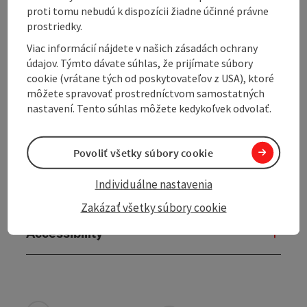
proti tomu nebudú k dispozícii žiadne účinné právne
Kitchen
prostriedky.
Viac informácií nájdete v našich zásadách ochrany
Equipment
údajov. Týmto dávate súhlas, že prijímate súbory
cookie (vrátane tých od poskytovateľov z USA), ktoré
môžete spravovať prostredníctvom samostatných
Prices
nastavení. Tento súhlas môžete kedykoľvek odvolať.
Arrival
Povoliť všetky súbory cookie
Individuálne nastavenia
Suitability
Zakázať všetky súbory cookie
Accessibility