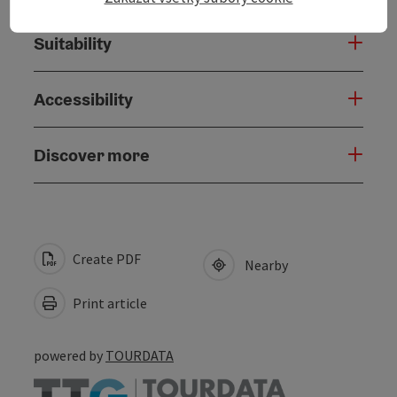
Suitability
Accessibility
Discover more
Create PDF
Nearby
Print article
powered by
TOURDATA