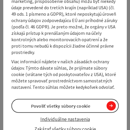
marketing, prispôsobenie obsahu) môžu byť niekedy
údaje prevedené do tretích krajín (napríklad USA) (čl.
49 ods. 1 písmeno a GDPR), ktoré neposkytujú úroveň
Contact
ochrany údajov zodpovedajúcu EÚ ani príhodné záruky
(podľa čl. 46 GDPR). Je preto možné, že orgány v USA
získajú prístup k prenášaným údajom na účely
Opening hours
kontrolných alebo monitorovacích opatrení a že
proti tomu nebudú k dispozícii žiadne účinné právne
prostriedky.
Kitchen
Viac informácií nájdete v našich zásadách ochrany
údajov. Týmto dávate súhlas, že prijímate súbory
Equipment
cookie (vrátane tých od poskytovateľov z USA), ktoré
môžete spravovať prostredníctvom samostatných
nastavení. Tento súhlas môžete kedykoľvek odvolať.
Prices
Povoliť všetky súbory cookie
Arrival
Individuálne nastavenia
Cabin details
Zakázať všetky súbory cookie