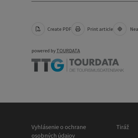
Create PDF
Print article
Nea
powered by
TOURDATA
Vyhlásenie o ochrane
Tiráž
osobných údajov