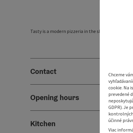
Tasty is a modern pizzeria in the shopping centr
Contact
Chceme vám
vyhľadávaní
cookie. Na 
prevedené do
Opening hours
neposkytujú
GDPR). Je p
kontrolných
účinné právn
Kitchen
Viac informá