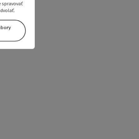
e spravovať
dvolať.
úbory