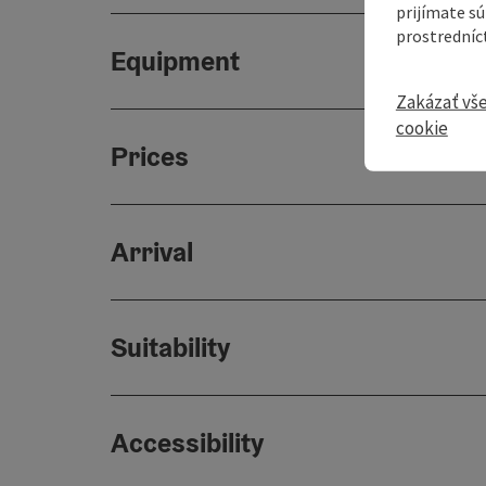
prijímate s
prostredníc
Equipment
Zakázať vš
cookie
Prices
Arrival
Suitability
Accessibility