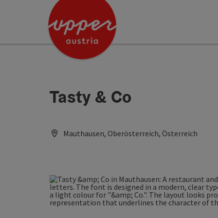
Accesskey
Accesskey
[0]
[2]
Tasty & Co
Mauthausen, Oberösterreich, Österreich