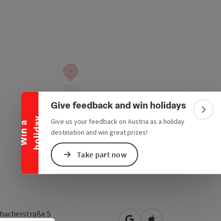
Collapse banner
Give feedback and win holidays
Colla
y
Give us your feedback on Austria as a holiday
W
i
n
a
h
o
l
i
d
a
destination and win great prizes!
Take part now
hacherstraße 5