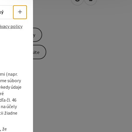
open in Google Maps
Open in Apple Map
0
Mauthausen
Select language - Open menu
ký
ivacy policy
Send inquiry
To the website
i (napr.
vame súbory
ekedy údaje
ré
a čl. 46
 na účely
ii žiadne
, že