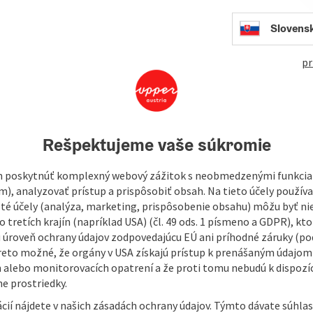
431
Slovens
pr
e Donaupark Mauthausen
Rešpektujeme vaše súkromie
 poskytnúť komplexný webový zážitok s neobmedzenými funkciam
m), analyzovať prístup a prispôsobiť obsah. Na tieto účely použí
isté účely (analýza, marketing, prispôsobenie obsahu) môžu byť ni
 tretích krajín (napríklad USA) (čl. 49 ods. 1 písmeno a GDPR), kto
 úroveň ochrany údajov zodpovedajúcu EÚ ani príhodné záruky (podľ
reto možné, že orgány v USA získajú prístup k prenášaným údajom
 alebo monitorovacích opatrení a že proti tomu nebudú k dispozíc
e prostriedky.
cií nájdete v našich zásadách ochrany údajov. Týmto dávate súhlas