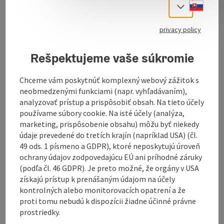
Slove
directly on Landstraße/Spittelwiese.
Select
privacy policy
Rešpektujeme vaše súkromie
Chceme vám poskytnúť komplexný webový zážitok s
neobmedzenými funkciami (napr. vyhľadávaním),
analyzovať prístup a prispôsobiť obsah. Na tieto účely
Contact
používame súbory cookie. Na isté účely (analýza,
marketing, prispôsobenie obsahu) môžu byť niekedy
údaje prevedené do tretích krajín (napríklad USA) (čl.
Opening hours
49 ods. 1 písmeno a GDPR), ktoré neposkytujú úroveň
ochrany údajov zodpovedajúcu EÚ ani príhodné záruky
(podľa čl. 46 GDPR). Je preto možné, že orgány v USA
Kitchen
získajú prístup k prenášaným údajom na účely
kontrolných alebo monitorovacích opatrení a že
proti tomu nebudú k dispozícii žiadne účinné právne
Equipment
prostriedky.