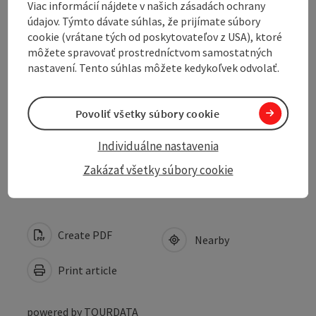
Viac informácií nájdete v našich zásadách ochrany
Prices
údajov. Týmto dávate súhlas, že prijímate súbory
cookie (vrátane tých od poskytovateľov z USA), ktoré
môžete spravovať prostredníctvom samostatných
Arrival
nastavení. Tento súhlas môžete kedykoľvek odvolať.
Suitability
Povoliť všetky súbory cookie
Individuálne nastavenia
Accessibility
Zakázať všetky súbory cookie
Create PDF
Nearby
Print article
powered by
TOURDATA