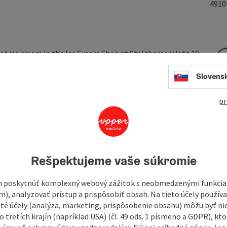
491
s of ice cream in the Ice Cream Shop at Stelzhamerplatz 10.
colate ice cream. Coffee and other drinks are also available
Slovens
pr
Rešpektujeme vaše súkromie
 poskytnúť komplexný webový zážitok s neobmedzenými funkciam
m), analyzovať prístup a prispôsobiť obsah. Na tieto účely použí
isté účely (analýza, marketing, prispôsobenie obsahu) môžu byť ni
 tretích krajín (napríklad USA) (čl. 49 ods. 1 písmeno a GDPR), kto