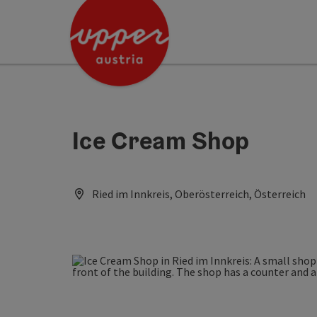
Accesskey
Accesskey
[0]
[2]
Ice Cream Shop
Ried im Innkreis, Oberösterreich, Österreich