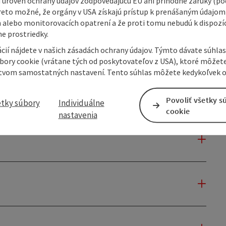
 úroveň ochrany údajov zodpovedajúcu EÚ ani príhodné záruky (podľ
reto možné, že orgány v USA získajú prístup k prenášaným údajom
 alebo monitorovacích opatrení a že proti tomu nebudú k dispozíc
e prostriedky.
cií nájdete v našich zásadách ochrany údajov. Týmto dávate súhlas
úbory cookie (vrátane tých od poskytovateľov z USA), ktoré môžet
tvom samostatných nastavení. Tento súhlas môžete kedykoľvek o
Povoliť všetky s
etky súbory
Individuálne
cookie
nastavenia