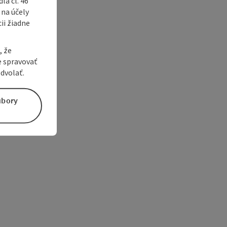
a čl. 46
 na účely
ii žiadne
, že
e spravovať
dvolať.
úbory