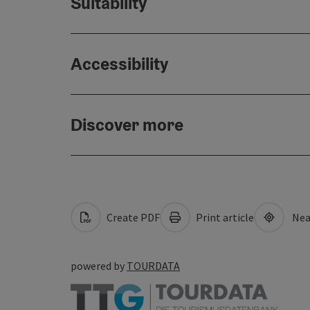
Suitability
Accessibility
Discover more
Create PDF
Print article
Nea
powered by
TOURDATA