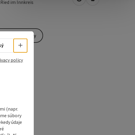
open in Google Maps
Open in Apple Map
0
Ried im Innkreis
Send inquiry
Select language - Open menu
ký
ivacy policy
i (napr.
vame súbory
ekedy údaje
ré