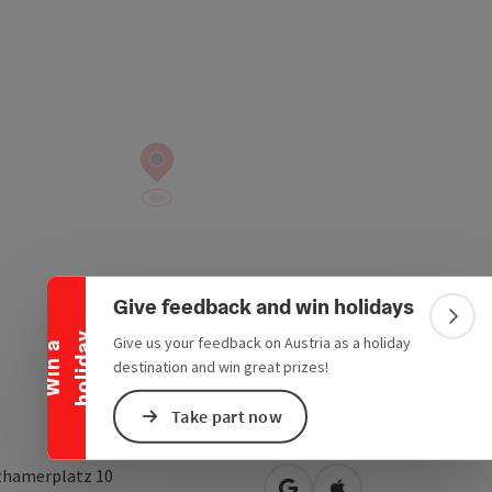
Collapse banner
Give feedback and win holidays
Colla
y
Give us your feedback on Austria as a holiday
W
i
n
a
h
o
l
i
d
a
destination and win great prizes!
Take part now
zhamerplatz 10