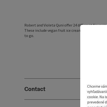
Robert and Violeta Quni offer 24 different flavour
These include vegan fruit ice cream and Belgian cho
to go.
Chceme vám
Contact
vyhľadávaní
cookie. Na 
prevedené do