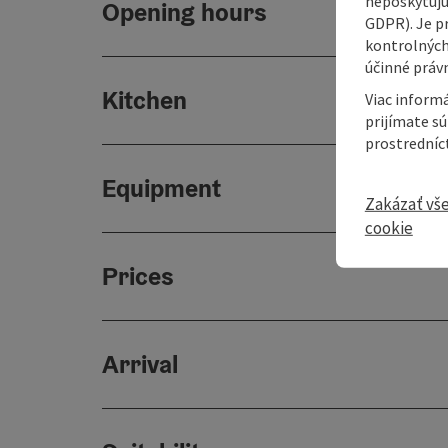
neposkytujú
Opening hours
GDPR). Je p
kontrolných
účinné právn
Kitchen
Viac informá
prijímate s
prostredníc
Equipment
Zakázať vš
cookie
Prices
Arrival