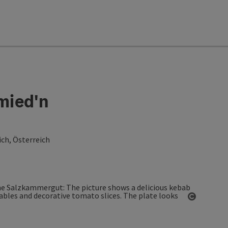
mied'n
ch, Österreich
Open co