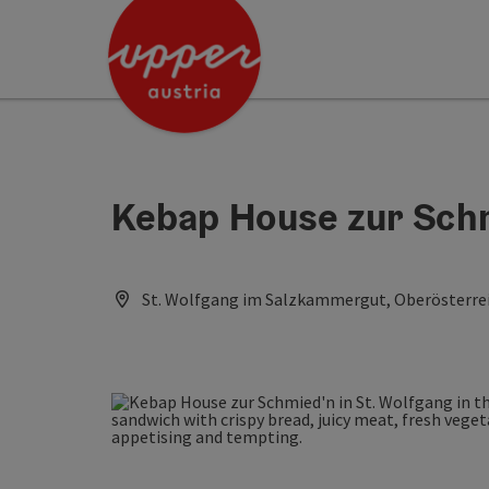
Accesskey
Accesskey
[0]
[2]
Kebap House zur Sch
St. Wolfgang im Salzkammergut, Oberösterrei