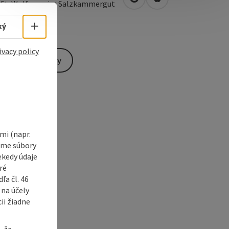
open in Google Maps
Open in Apple Map
0
St. Wolfgang im Salzkammergut
Select language - Open menu
ký
ivacy policy
Send inquiry
i (napr.
vame súbory
ekedy údaje
ré
a čl. 46
 na účely
ii žiadne
, že