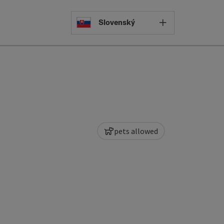
Select languag
Slovenský
pets allowed
pyright