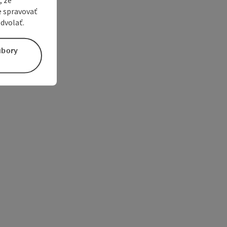
e spravovať
dvolať.
úbory