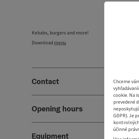
Kebabs, burgers and more!
Download
menu
Contact
Chceme vám
vyhľadávaní
cookie. Na 
prevedené do
Opening hours
neposkytujú
GDPR). Je p
kontrolných
účinné právn
Equipment
Viac informá