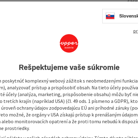
536
Slovens
pr
Rešpektujeme vaše súkromie
 poskytnúť komplexný webový zážitok s neobmedzenými funkciam
m), analyzovať prístup a prispôsobiť obsah. Na tieto účely použí
isté účely (analýza, marketing, prispôsobenie obsahu) môžu byť ni
 tretích krajín (napríklad USA) (čl. 49 ods. 1 písmeno a GDPR), kto
 úroveň ochrany údajov zodpovedajúcu EÚ ani príhodné záruky (podľ
reto možné, že orgány v USA získajú prístup k prenášaným údajom
 alebo monitorovacích opatrení a že proti tomu nebudú k dispozíc
e prostriedky.
cií nájdete v našich zásadách ochrany údajov. Týmto dávate súhlas