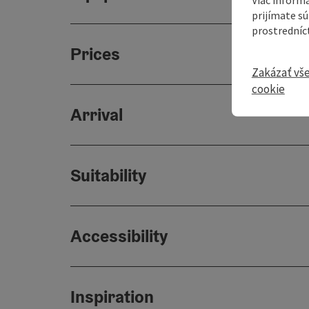
prijímate s
prostredníc
Prices
Zakázať vš
cookie
Arrival
Suitability
Accessibility
Inspiration