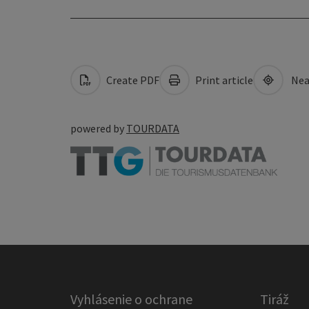
Create PDF
Print article
Nea
powered by
TOURDATA
Vyhlásenie o ochrane
Tiráž