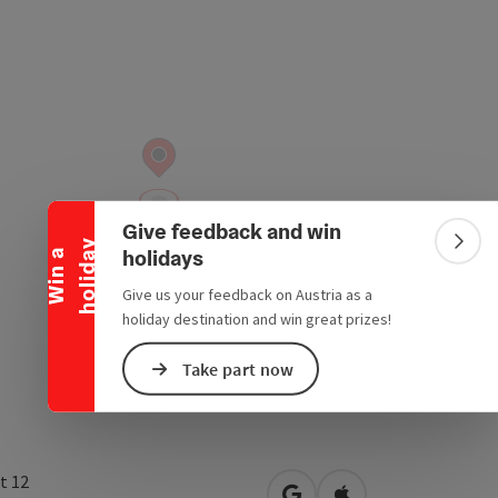
Collapse banner
Give feedback and win
y
Colla
holidays
W
i
n
a
h
o
l
i
d
a
Give us your feedback on Austria as a
holiday destination and win great prizes!
Take part now
t 12