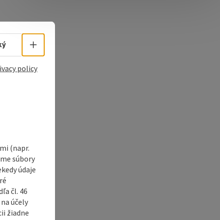
e Maps
 Apple Maps
Select language - Open menu
ký
ivacy policy
i (napr.
vame súbory
ekedy údaje
ré
a čl. 46
 na účely
ii žiadne