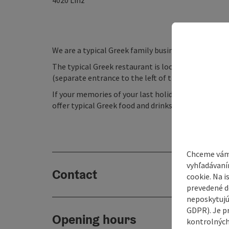
4020
Linz
We are a typical Greek family business with a plea
The typical Greek restaurant is located in the cen
(separate entrance to the left of the main entranc
If your memories of your last holiday in Greece ha
offer typical Greek food and drinks in a Greek atmo
Chceme vám
vyhľadávaní
Contact
cookie. Na 
prevedené do
neposkytujú
GDPR). Je p
Opening hours
kontrolných