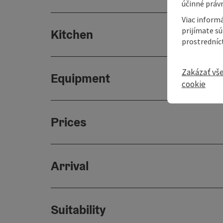
účinné právn
Viac informá
prijímate s
Kitchen
prostredníc
Zakázať vš
Equipment
cookie
Prices
Arrival
Suitability