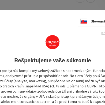
open in Googl
Open in
Slovens
sant atmosphere and traditional Greek cuisine.
tre of Linz in the Nordico Stadtmuseum Linz building
pr
e).
ve already faded, then come and visit us and refresh them. We
sphere with live music and dancing (see "Events" for dates).
Rešpektujeme vaše súkromie
 poskytnúť komplexný webový zážitok s neobmedzenými funkciam
m), analyzovať prístup a prispôsobiť obsah. Na tieto účely použí
isté účely (analýza, marketing, prispôsobenie obsahu) môžu byť ni
 tretích krajín (napríklad USA) (čl. 49 ods. 1 písmeno a GDPR), kto
 úroveň ochrany údajov zodpovedajúcu EÚ ani príhodné záruky (podľ
reto možné, že orgány v USA získajú prístup k prenášaným údajom
 alebo monitorovacích opatrení a že proti tomu nebudú k dispozíc