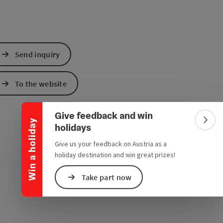
Send inquiry
Collapse banner
To the website
Give feedback and win
Win a holiday
Colla
holidays
Give us your feedback on Austria as a
holiday destination and win great prizes!
Take part now