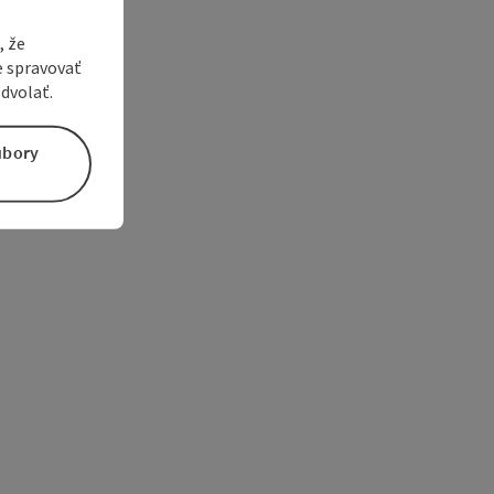
, že
e spravovať
dvolať.
úbory