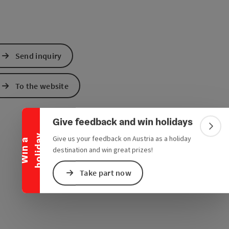
Send inquiry
Collapse banner
To the website
Give feedback and win holidays
Colla
y
Give us your feedback on Austria as a holiday
W
i
n
a
h
o
l
i
d
a
destination and win great prizes!
Take part now