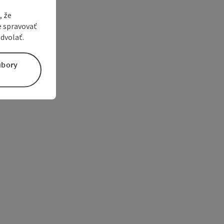
, že
e spravovať
dvolať.
úbory