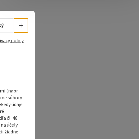
e Maps
 Apple Maps
Select language - Open menu
ký
ivacy policy
i (napr.
vame súbory
ekedy údaje
ré
a čl. 46
 na účely
ii žiadne