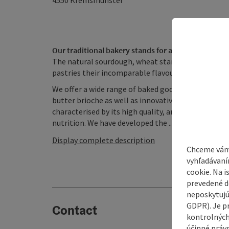
4550
Kremsmünster
Our traditional bakery stands for a healthy and nat
The natural sourdough, wheat starter and exclusive 
pastries their incomparable flavour.
We offer a wide range of baked goods, including tr
butter brioche as well as innovative creations such 
characterised by its high quality, and we are cons
nutrition. We have developed the ...
Display complete description
Chceme vám
vyhľadávaní
cookie. Na 
prevedené do
neposkytujú
GDPR). Je p
Contact
kontrolných
účinné právn