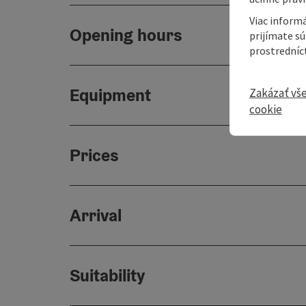
Viac informá
Opening hours
prijímate s
prostredníc
Equipment
Zakázať vš
cookie
Prices
Arrival
Suitability