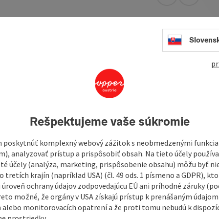
open in Googl
Open in
Slovens
ural variety of baked goods.
We only use our own recipes.
use of butter give our bread and pastries as well as our
pr
aditional classics such as our famous stone-baked bread and
as garlic sticks and walnut bread. Our white bread is
tantly expanding our wholemeal range for conscious
Rešpektujeme vaše súkromie
 poskytnúť komplexný webový zážitok s neobmedzenými funkciam
m), analyzovať prístup a prispôsobiť obsah. Na tieto účely použí
isté účely (analýza, marketing, prispôsobenie obsahu) môžu byť ni
 tretích krajín (napríklad USA) (čl. 49 ods. 1 písmeno a GDPR), kto
 úroveň ochrany údajov zodpovedajúcu EÚ ani príhodné záruky (podľ
reto možné, že orgány v USA získajú prístup k prenášaným údajom
 alebo monitorovacích opatrení a že proti tomu nebudú k dispozíc
e prostriedky.