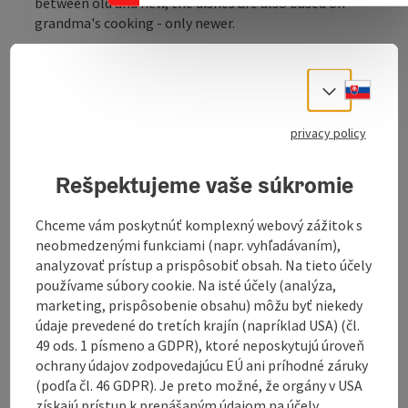
between old and new, the dishes are also based on
grandma's cooking - only newer.
The connection to our products is very important to
us. That's why we work a lot with regional producers.
Slove
Select
We want to support small businesses from Austria
and are therefore increasingly focussing on family
privacy policy
businesses and small traders.
Rešpektujeme vaše súkromie
Chceme vám poskytnúť komplexný webový zážitok s
Contact
neobmedzenými funkciami (napr. vyhľadávaním),
analyzovať prístup a prispôsobiť obsah. Na tieto účely
používame súbory cookie. Na isté účely (analýza,
Opening hours
marketing, prispôsobenie obsahu) môžu byť niekedy
údaje prevedené do tretích krajín (napríklad USA) (čl.
49 ods. 1 písmeno a GDPR), ktoré neposkytujú úroveň
Kitchen
ochrany údajov zodpovedajúcu EÚ ani príhodné záruky
(podľa čl. 46 GDPR). Je preto možné, že orgány v USA
získajú prístup k prenášaným údajom na účely