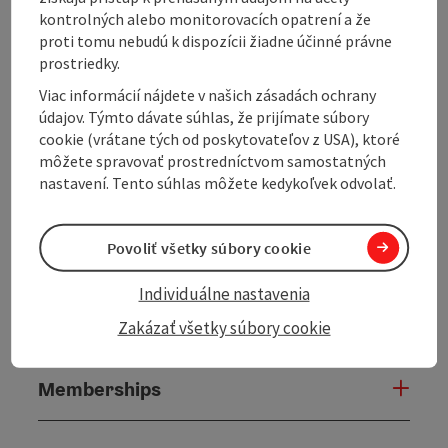
Equipment
kontrolných alebo monitorovacích opatrení a že
proti tomu nebudú k dispozícii žiadne účinné právne
prostriedky.
Prices
Viac informácií nájdete v našich zásadách ochrany
údajov. Týmto dávate súhlas, že prijímate súbory
Award
cookie (vrátane tých od poskytovateľov z USA), ktoré
môžete spravovať prostredníctvom samostatných
nastavení. Tento súhlas môžete kedykoľvek odvolať.
Arrival
Povoliť všetky súbory cookie
Suitability
Individuálne nastavenia
Accessibility
Zakázať všetky súbory cookie
Memberships