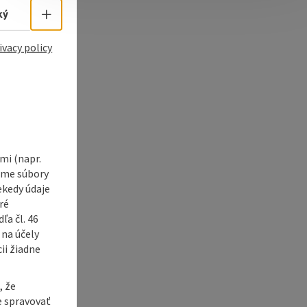
e Maps
 Apple Maps
Select language - Open menu
ký
ivacy policy
i (napr.
vame súbory
ekedy údaje
ré
a čl. 46
 na účely
ii žiadne
, že
e spravovať