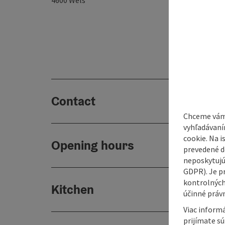
4600
Wels
Contact
Chceme vám
vyhľadávaní
cookie. Na 
Opening hours
prevedené do
neposkytujú
GDPR). Je p
kontrolných
Kitchen
účinné právn
Viac informá
prijímate s