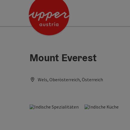
Accesskey
Accesskey
[0]
[2]
Mount Everest
Wels, Oberösterreich, Österreich