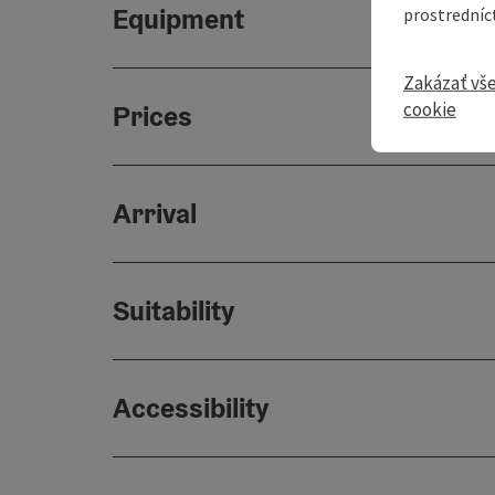
Equipment
prostredníc
Zakázať vš
cookie
Prices
Arrival
Suitability
Accessibility