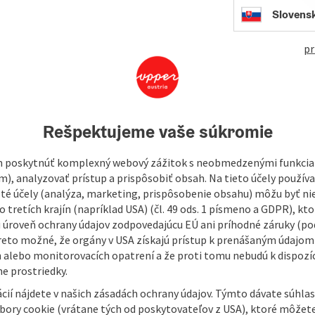
open in Googl
Open in
Slovens
pr
Rešpektujeme vaše súkromie
 poskytnúť komplexný webový zážitok s neobmedzenými funkciam
m), analyzovať prístup a prispôsobiť obsah. Na tieto účely použí
isté účely (analýza, marketing, prispôsobenie obsahu) môžu byť ni
 tretích krajín (napríklad USA) (čl. 49 ods. 1 písmeno a GDPR), kto
 úroveň ochrany údajov zodpovedajúcu EÚ ani príhodné záruky (podľ
reto možné, že orgány v USA získajú prístup k prenášaným údajom
 alebo monitorovacích opatrení a že proti tomu nebudú k dispozíc
e prostriedky.
cií nájdete v našich zásadách ochrany údajov. Týmto dávate súhlas
úbory cookie (vrátane tých od poskytovateľov z USA), ktoré môžet