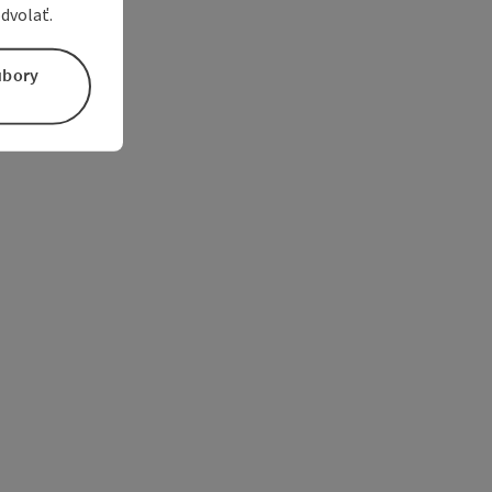
dvolať.
úbory