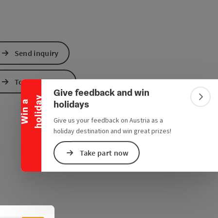
Collapse banner
Send inquiry
To the website
Give feedback and win
y
Colla
holidays
W
i
n
a
h
o
l
i
d
a
Give us your feedback on Austria as a
holiday destination and win great prizes!
Take part now