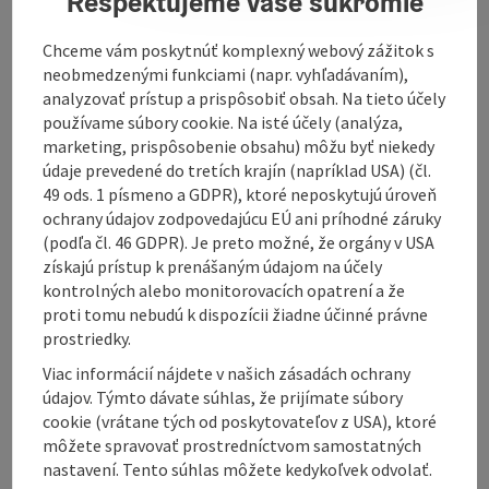
Rešpektujeme vaše súkromie
Chceme vám poskytnúť komplexný webový zážitok s
Contact
neobmedzenými funkciami (napr. vyhľadávaním),
analyzovať prístup a prispôsobiť obsah. Na tieto účely
používame súbory cookie. Na isté účely (analýza,
Kitchen
marketing, prispôsobenie obsahu) môžu byť niekedy
údaje prevedené do tretích krajín (napríklad USA) (čl.
49 ods. 1 písmeno a GDPR), ktoré neposkytujú úroveň
Equipment
ochrany údajov zodpovedajúcu EÚ ani príhodné záruky
(podľa čl. 46 GDPR). Je preto možné, že orgány v USA
Prices
získajú prístup k prenášaným údajom na účely
kontrolných alebo monitorovacích opatrení a že
proti tomu nebudú k dispozícii žiadne účinné právne
Arrival
prostriedky.
Viac informácií nájdete v našich zásadách ochrany
údajov. Týmto dávate súhlas, že prijímate súbory
Suitability
cookie (vrátane tých od poskytovateľov z USA), ktoré
môžete spravovať prostredníctvom samostatných
nastavení. Tento súhlas môžete kedykoľvek odvolať.
Accessibility