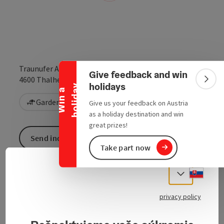
Collapse banner
Traunufer Arkade 1
Give feedback and win
open in Google
Open in 
4600
Thalheim bei Wels
Colla
holidays
y
W
i
n
a
h
o
l
i
d
a
Garden / Patio
Give us your feedback on Austria
as a holiday destination and win
great prizes!
Send inquiry
Take part now
To the website
Slove
Select
privacy policy