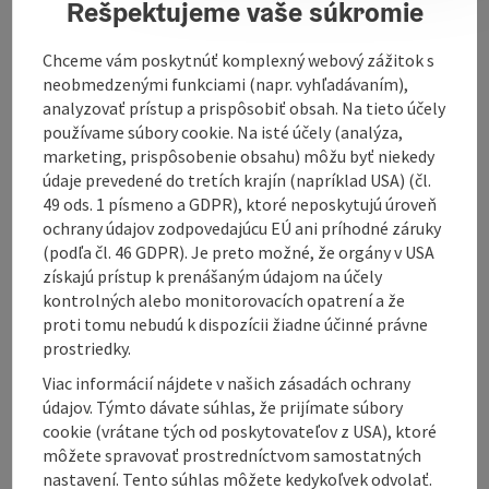
Rešpektujeme vaše súkromie
Chceme vám poskytnúť komplexný webový zážitok s
Contact
neobmedzenými funkciami (napr. vyhľadávaním),
analyzovať prístup a prispôsobiť obsah. Na tieto účely
používame súbory cookie. Na isté účely (analýza,
Kitchen
marketing, prispôsobenie obsahu) môžu byť niekedy
údaje prevedené do tretích krajín (napríklad USA) (čl.
49 ods. 1 písmeno a GDPR), ktoré neposkytujú úroveň
Equipment
ochrany údajov zodpovedajúcu EÚ ani príhodné záruky
(podľa čl. 46 GDPR). Je preto možné, že orgány v USA
získajú prístup k prenášaným údajom na účely
Prices
kontrolných alebo monitorovacích opatrení a že
proti tomu nebudú k dispozícii žiadne účinné právne
prostriedky.
Arrival
Viac informácií nájdete v našich zásadách ochrany
údajov. Týmto dávate súhlas, že prijímate súbory
Suitability
cookie (vrátane tých od poskytovateľov z USA), ktoré
môžete spravovať prostredníctvom samostatných
nastavení. Tento súhlas môžete kedykoľvek odvolať.