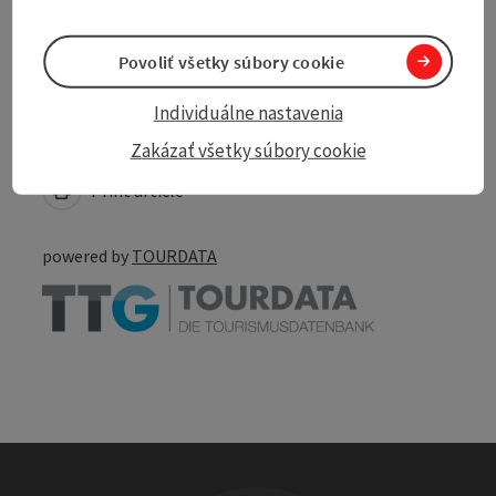
Accessibility
Povoliť všetky súbory cookie
Individuálne nastavenia
Create PDF
Nearby
Zakázať všetky súbory cookie
Print article
powered by
TOURDATA