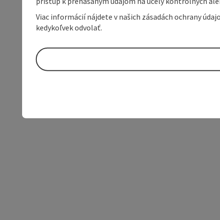
prístup k prenášaným údajom na účely kontrolných aleb
Viac informácií nájdete v našich zásadách ochrany úda
kedykoľvek odvolať.