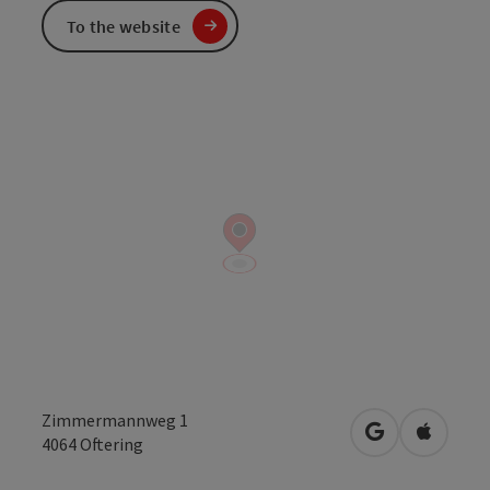
To the website
Zimmermannweg 1
open in Googl
Open in
4064
Oftering