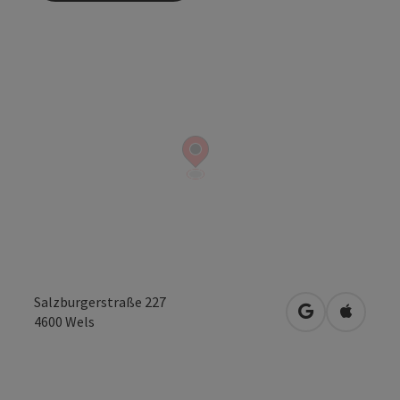
Salzburgerstraße 227
open in Googl
Open in
4600
Wels