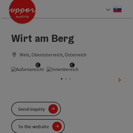
Accesskey
Accesskey
[0]
[2]
Slove
Select
Wirt am Berg
Wels, Oberösterreich, Österreich
Open copyright
Open copyright
next sl
Send inquiry
To the website