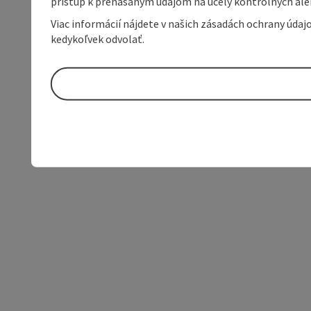
prístup k prenášaným údajom na účely kontrolných aleb
Viac informácií nájdete v našich zásadách ochrany úda
kedykoľvek odvolať.