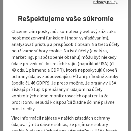
privacy policy
Rešpektujeme vaše súkromie
Chceme vám poskytnúť komplexný webový zážitok s
Contact
neobmedzenými funkciami (napr. vyhľadávaním),
analyzovať prístup a prispôsobiť obsah. Na tieto účely
používame súbory cookie. Na isté účely (analýza,
Opening hours
marketing, prispôsobenie obsahu) môžu byť niekedy
údaje prevedené do tretích krajín (napríklad USA) (čl.
49 ods. 1 písmeno a GDPR), ktoré neposkytujú úroveň
Kitchen
ochrany údajov zodpovedajúcu EÚ ani príhodné záruky
(podľa čl. 46 GDPR). Je preto možné, že orgány v USA
Equipment
získajú prístup k prenášaným údajom na účely
kontrolných alebo monitorovacích opatrení a že
proti tomu nebudú k dispozícii žiadne účinné právne
Prices
prostriedky.
Viac informácií nájdete v našich zásadách ochrany
údajov. Týmto dávate súhlas, že prijímate súbory
Arrival
cookie (vrátane tých od poskytovateľov z USA), ktoré