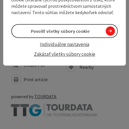
môžete spravovať prostredníctvom samostatných
nastavení. Tento súhlas môžete kedykoľvek odvolať.
Suitability
Accessibility
Povoliť všetky súbory cookie
Individuálne nastavenia
Zakázať všetky súbory cookie
Create PDF
Nearby
Print article
powered by
TOURDATA