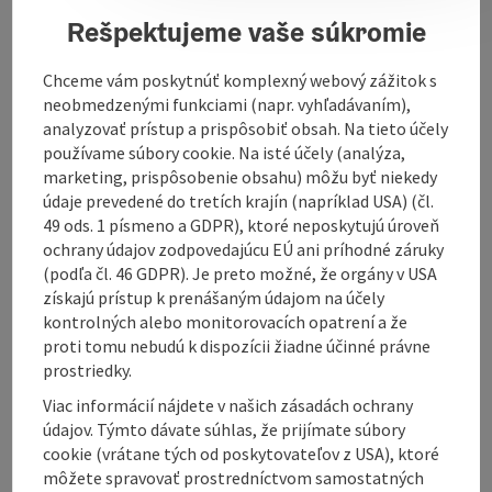
Rešpektujeme vaše súkromie
Contact
Chceme vám poskytnúť komplexný webový zážitok s
neobmedzenými funkciami (napr. vyhľadávaním),
Opening hours
analyzovať prístup a prispôsobiť obsah. Na tieto účely
používame súbory cookie. Na isté účely (analýza,
marketing, prispôsobenie obsahu) môžu byť niekedy
Kitchen
údaje prevedené do tretích krajín (napríklad USA) (čl.
49 ods. 1 písmeno a GDPR), ktoré neposkytujú úroveň
ochrany údajov zodpovedajúcu EÚ ani príhodné záruky
Equipment
(podľa čl. 46 GDPR). Je preto možné, že orgány v USA
získajú prístup k prenášaným údajom na účely
kontrolných alebo monitorovacích opatrení a že
Prices
proti tomu nebudú k dispozícii žiadne účinné právne
prostriedky.
Arrival
Viac informácií nájdete v našich zásadách ochrany
údajov. Týmto dávate súhlas, že prijímate súbory
cookie (vrátane tých od poskytovateľov z USA), ktoré
Suitability
môžete spravovať prostredníctvom samostatných