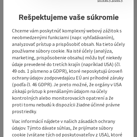
Rešpektujeme vaše súkromie
Chceme vám poskytnúť komplexný webový zážitok s
Contact
neobmedzenými funkciami (napr. vyhľadávaním),
analyzovať prístup a prispôsobiť obsah. Na tieto účely
Opening hours
používame súbory cookie. Na isté účely (analýza,
marketing, prispôsobenie obsahu) môžu byť niekedy
údaje prevedené do tretích krajín (napríklad USA) (čl.
Kitchen
49 ods. 1 písmeno a GDPR), ktoré neposkytujú úroveň
ochrany údajov zodpovedajúcu EÚ ani príhodné záruky
(podľa čl. 46 GDPR). Je preto možné, že orgány v USA
Equipment
získajú prístup k prenášaným údajom na účely
kontrolných alebo monitorovacích opatrení a že
proti tomu nebudú k dispozícii žiadne účinné právne
Prices
prostriedky.
Viac informácií nájdete v našich zásadách ochrany
Arrival
údajov. Týmto dávate súhlas, že prijímate súbory
cookie (vrátane tých od poskytovateľov z USA), ktoré