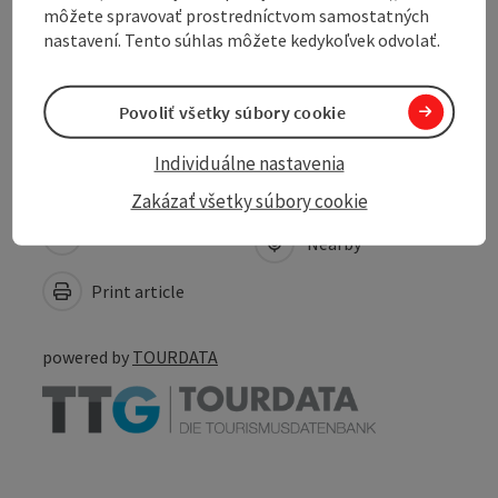
môžete spravovať prostredníctvom samostatných
Suitability
nastavení. Tento súhlas môžete kedykoľvek odvolať.
Accessibility
Povoliť všetky súbory cookie
Individuálne nastavenia
Zakázať všetky súbory cookie
Create PDF
Nearby
Print article
powered by
TOURDATA