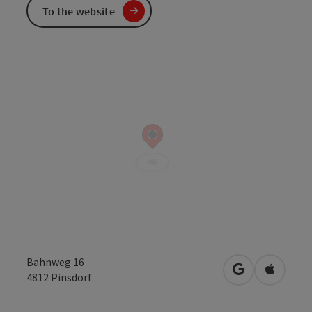
To the website
Bahnweg 16
open in Googl
Open in
4812
Pinsdorf