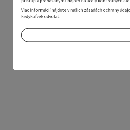
prístup k prenášaným údajom na účely kontrolných aleb
Viac informácií nájdete v našich zásadách ochrany úda
kedykoľvek odvolať.