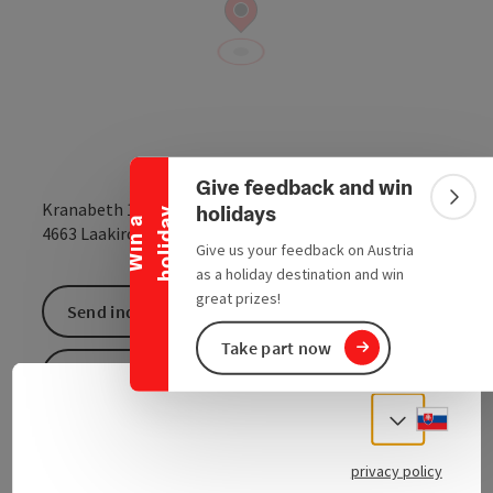
Collapse banner
Give feedback and win
Colla
Kranabeth 14
holidays
y
W
i
n
a
h
o
l
i
d
a
open in Google
Open in 
4663
Laakirchen
Give us your feedback on Austria
as a holiday destination and win
great prizes!
Send inquiry
Take part now
To the website
Slove
Select
privacy policy