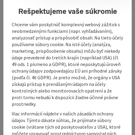
Rešpektujeme vaše súkromie
Contact
Chceme vám poskytnúť komplexný webový zážitok s
neobmedzenými funkciami (napr. vyhľadávaním),
Opening hours
analyzovať prístup a prispôsobiť obsah. Na tieto účely
používame súbory cookie. Na isté účely (analýza,
marketing, prispôsobenie obsahu) môžu byť niekedy
Kitchen
údaje prevedené do tretích krajín (napríklad USA) (čl.
49 ods. 1 písmeno a GDPR), ktoré neposkytujú úroveň
ochrany údajov zodpovedajúcu EÚ ani príhodné záruky
Equipment
(podľa čl. 46 GDPR). Je preto možné, že orgány v USA
získajú prístup k prenášaným údajom na účely
kontrolných alebo monitorovacích opatrení a že
Prices
proti tomu nebudú k dispozícii žiadne účinné právne
prostriedky.
Arrival
Viac informácií nájdete v našich zásadách ochrany
údajov. Týmto dávate súhlas, že prijímate súbory
cookie (vrátane tých od poskytovateľov z USA), ktoré
Suitability
môžete spravovať prostredníctvom samostatných