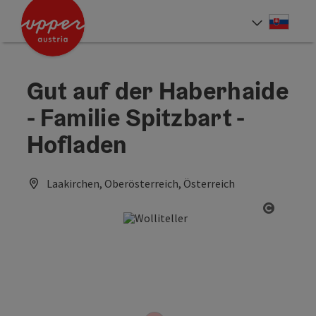
Accesskey
Accesskey
[0]
[2]
Slove
Select
Gut auf der Haberhaide
- Familie Spitzbart -
Hofladen
Laakirchen, Oberösterreich, Österreich
Open co