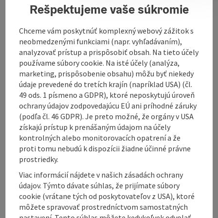
Rešpektujeme vaše súkromie
More information will follow soon!
Chceme vám poskytnúť komplexný webový zážitok s
neobmedzenými funkciami (napr. vyhľadávaním),
analyzovať prístup a prispôsobiť obsah. Na tieto účely
používame súbory cookie. Na isté účely (analýza,
marketing, prispôsobenie obsahu) môžu byť niekedy
Contact
údaje prevedené do tretích krajín (napríklad USA) (čl.
49 ods. 1 písmeno a GDPR), ktoré neposkytujú úroveň
Opening hours
ochrany údajov zodpovedajúcu EÚ ani príhodné záruky
(podľa čl. 46 GDPR). Je preto možné, že orgány v USA
získajú prístup k prenášaným údajom na účely
Kitchen
kontrolných alebo monitorovacích opatrení a že
proti tomu nebudú k dispozícii žiadne účinné právne
prostriedky.
Arrival
Viac informácií nájdete v našich zásadách ochrany
údajov. Týmto dávate súhlas, že prijímate súbory
cookie (vrátane tých od poskytovateľov z USA), ktoré
Suitability
môžete spravovať prostredníctvom samostatných
nastavení. Tento súhlas môžete kedykoľvek odvolať.