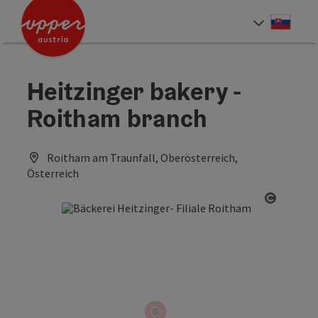
Accesskey
Accesskey
[0]
[2]
Slove
Select
Heitzinger bakery -
Roitham branch
Roitham am Traunfall, Oberösterreich,
Österreich
Open co