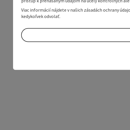
prístup k prenášaným údajom na účely kontrolných aleb
Viac informácií nájdete v našich zásadách ochrany úda
kedykoľvek odvolať.