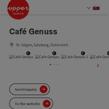
Accesskey
Accesskey
[0]
[2]
Slove
Select
Café Genuss
St. Gilgen, Salzburg, Österreich
Open copyright
Open copyright
Open copyri
next sl
Send inquiry
To the website