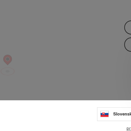
Slovens
open in Googl
Open in
pr