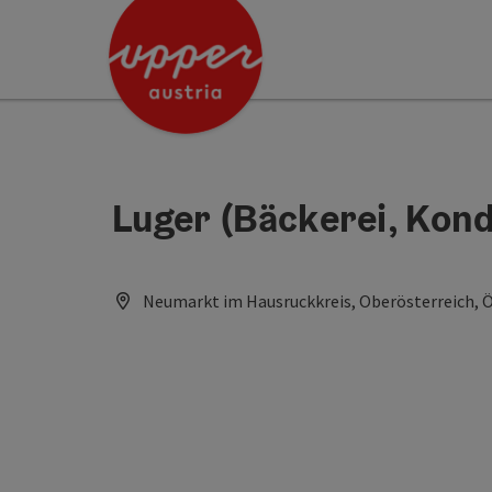
Accesskey
Accesskey
[0]
[2]
Luger (Bäckerei, Kond
Neumarkt im Hausruckkreis, Oberösterreich, Ö