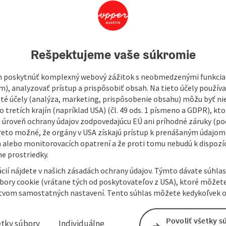
ere our top-quality, fresh products are made every day. Our
Rešpektujeme vaše súkromie
able products to homemade specialities. Despite technical
nce to the craftsmanship of our individual employees.
 poskytnúť komplexný webový zážitok s neobmedzenými funkciam
kes and pastries, we also produce customised creations. Fresh
m), analyzovať prístup a prispôsobiť obsah. Na tieto účely použí
olate or marzipan are the basis, but it is the attention to
isté účely (analýza, marketing, prispôsobenie obsahu) môžu byť ni
ake our cakes a delight. We ...
 tretích krajín (napríklad USA) (čl. 49 ods. 1 písmeno a GDPR), kto
 úroveň ochrany údajov zodpovedajúcu EÚ ani príhodné záruky (podľ
reto možné, že orgány v USA získajú prístup k prenášaným údajom
 alebo monitorovacích opatrení a že proti tomu nebudú k dispozíc
e prostriedky.
cií nájdete v našich zásadách ochrany údajov. Týmto dávate súhlas
úbory cookie (vrátane tých od poskytovateľov z USA), ktoré môžet
tvom samostatných nastavení. Tento súhlas môžete kedykoľvek o
Povoliť všetky s
etky súbory
Individuálne