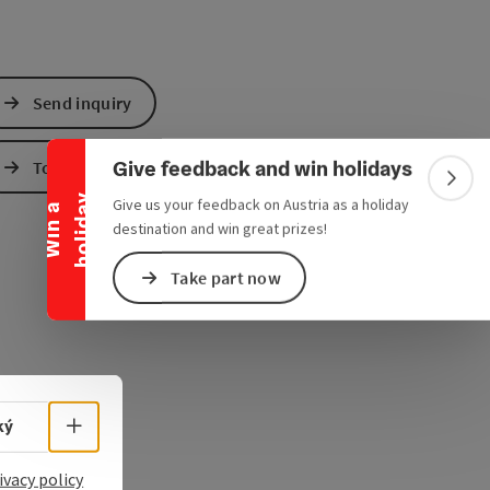
Collapse banner
Send inquiry
Give feedback and win holidays
To the website
Colla
y
Give us your feedback on Austria as a holiday
W
i
n
a
h
o
l
i
d
a
destination and win great prizes!
Take part now
Select language - Open menu
ký
e Maps
 Apple Maps
ivacy policy