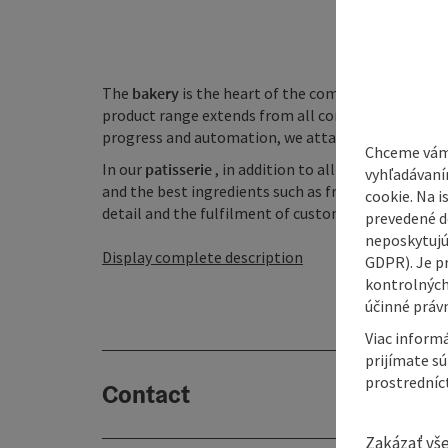
The
bakery
is the heart of the company. This is wh
product range extends from all commercially avail
progress and automation, we attach great importa
Chceme vám
In our
patisserie
, in addition to all the classic ca
vyhľadávaní
and the best ingredients such as fruit, butter, choc
cookie. Na 
detail and the fulfilment of customer wishes that m
prevedené do
neposkytujú
Display complete description
GDPR). Je p
kontrolných
účinné právn
Viac informá
prijímate s
prostredníc
Contact
Zakázať vš