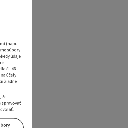
i (napr.
vame súbory
ekedy údaje
ré
a čl. 46
 na účely
ii žiadne
, že
e spravovať
dvolať.
úbory