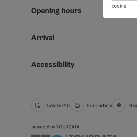
cookie
Opening hours
Arrival
Accessibility
Create PDF
Print article
Nea
powered by
TOURDATA