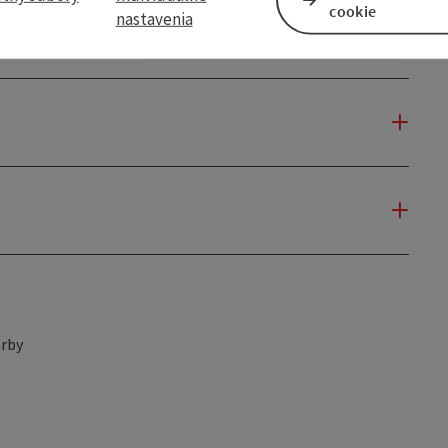
cookie
nastavenia
rby