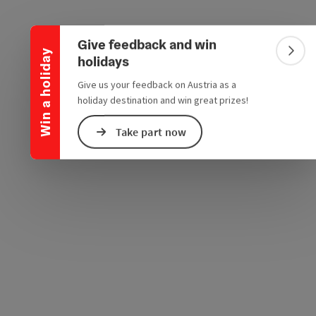
Collapse banner
e Maps
 Apple Maps
Give feedback and win
Win a holiday
Colla
holidays
Give us your feedback on Austria as a
holiday destination and win great prizes!
Take part now