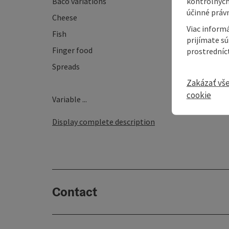
kontrolných
Baco variations
účinné právn
Cheese
Viac informá
Fish
prijímate s
Finger food
prostredníc
Spreads
Zakázať vš
cookie
Variable ...
Display complete description
Contact