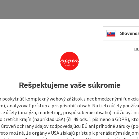
Slovens
pr
Rešpektujeme vaše súkromie
 poskytnúť komplexný webový zážitok s neobmedzenými funkciam
m), analyzovať prístup a prispôsobiť obsah. Na tieto účely použí
isté účely (analýza, marketing, prispôsobenie obsahu) môžu byť ni
 tretích krajín (napríklad USA) (čl. 49 ods. 1 písmeno a GDPR), kto
 úroveň ochrany údajov zodpovedajúcu EÚ ani príhodné záruky (podľ
reto možné, že orgány v USA získajú prístup k prenášaným údajom