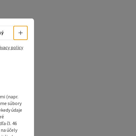
Select language - Open menu
ký
ivacy policy
i (napr.
vame súbory
ekedy údaje
ré
a čl. 46
 na účely