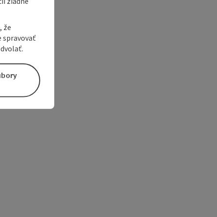
ii žiadne
, že
e spravovať
dvolať.
úbory