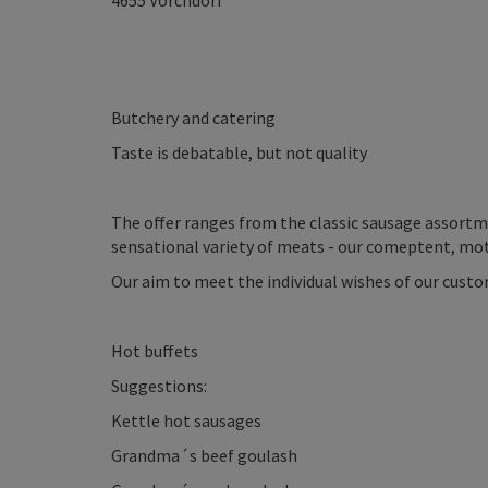
4655
Vorchdorf
Butchery and catering
Taste is debatable, but not quality
The offer ranges from the classic sausage assortme
sensational variety of meats - our comeptent, mot
Our aim to meet the individual wishes of our custo
Hot buffets
Suggestions:
Kettle hot sausages
Grandma´s beef goulash