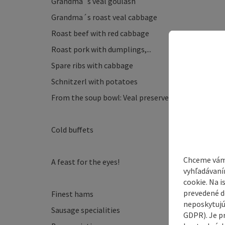
Grandma´s veal goulash
Grandma´s roast veal cabbage
Roast beef with red cabbage
Roast pork with dumplings,...
Spare ribs with cabbage
Schnitzerl with potatoes
From the soup bowl: Veal preserves soup,...
Cold buffets
Chceme vám
A feast for the eyes!
vyhľadávaní
cookie. Na 
prevedené do
Finest hams
neposkytujú
Sausage specialities
GDPR). Je p