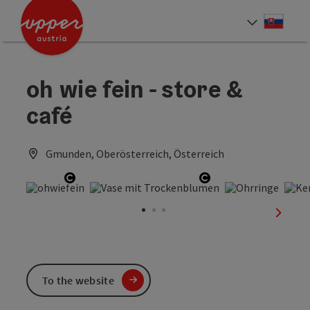
Accesskey
Accesskey
[0]
[2]
Slove
Select
oh wie fein - store &
café
Gmunden, Oberösterreich, Österreich
Open copyright
Open copyright
next sl
To the website