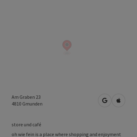
Am Graben 23
open in Googl
Open in
4810
Gmunden
store und café
oh wie fein is a place where shopping and enjoyment