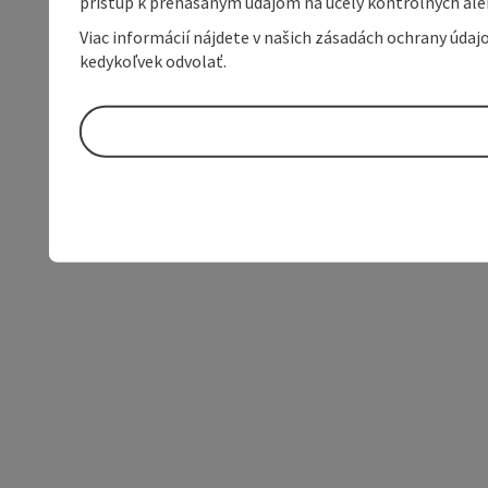
prístup k prenášaným údajom na účely kontrolných aleb
Viac informácií nájdete v našich zásadách ochrany úda
kedykoľvek odvolať.