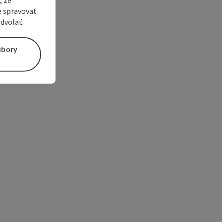
e spravovať
dvolať.
úbory