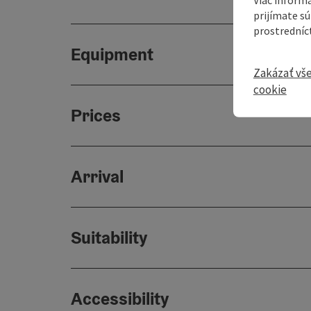
prijímate s
prostredníc
Equipment
Zakázať vš
cookie
Prices
Arrival
Suitability
Accessibility