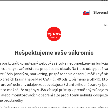
455
Slovens
pr
 and quality and offer Chinese, Japanese and Thai food.
Rešpektujeme vaše súkromie
 poskytnúť komplexný webový zážitok s neobmedzenými funkciam
m), analyzovať prístup a prispôsobiť obsah. Na tieto účely použí
isté účely (analýza, marketing, prispôsobenie obsahu) môžu byť ni
 tretích krajín (napríklad USA) (čl. 49 ods. 1 písmeno a GDPR), kto
 úroveň ochrany údajov zodpovedajúcu EÚ ani príhodné záruky (podľ
reto možné, že orgány v USA získajú prístup k prenášaným údajom
 alebo monitorovacích opatrení a že proti tomu nebudú k dispozíc
e prostriedky.
cií nájdete v našich zásadách ochrany údajov. Týmto dávate súhlas