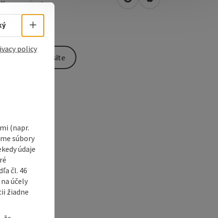
open in Google Maps
Open in Apple Map
0
Kremsmünster
Select language - Open menu
ký
ivacy policy
To the website
i (napr.
vame súbory
ekedy údaje
ré
a čl. 46
 na účely
ii žiadne
, že