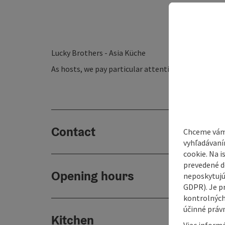
Lucky Brothers - Asia Küche
As hosts, we pay particular attention to freshness
Contact
Chceme vám
vyhľadávaní
cookie. Na 
prevedené do
Opening hours
neposkytujú
GDPR). Je p
kontrolných
účinné právn
Kitchen
Viac informá