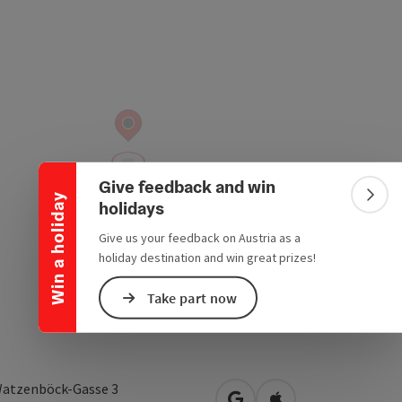
Collapse banner
Give feedback and win
Win a holiday
Colla
holidays
Give us your feedback on Austria as a
holiday destination and win great prizes!
Take part now
Watzenböck-Gasse 3