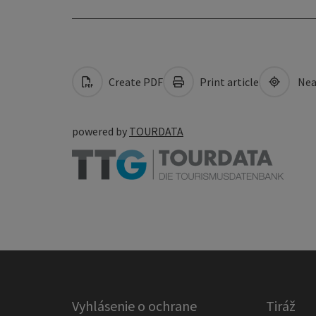
Create PDF
Print article
Nea
powered by
TOURDATA
Vyhlásenie o ochrane
Tiráž