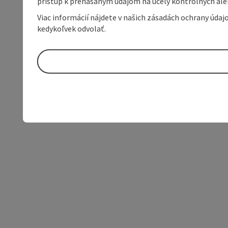
prístup k prenášaným údajom na účely kontrolných aleb
Viac informácií nájdete v našich zásadách ochrany úda
kedykoľvek odvolať.