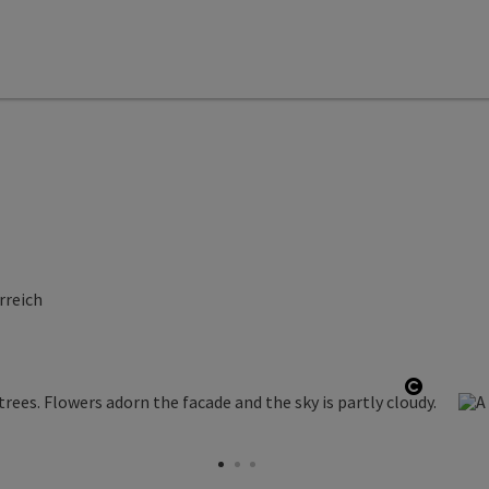
rreich
Open co