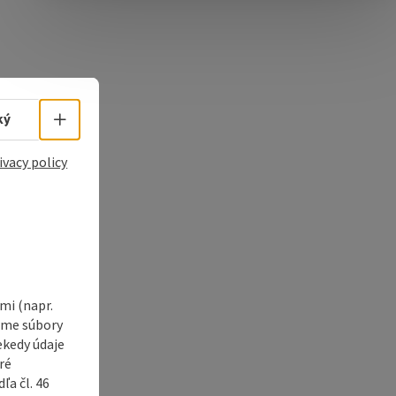
e Maps
 Apple Maps
Select language - Open menu
ký
ivacy policy
i (napr.
vame súbory
ekedy údaje
ré
a čl. 46