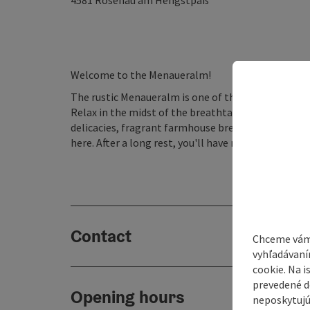
4581
Rosenau am Hengstpaß
Welcome to the Menaueralm!
The rustic Menaueralm is one of the most beautifu
Relax in the midst of the breathtaking mountain wo
delicacies, fragrant farmhouse bread and refreshin
here. After a long rest, you'll have new energy for
Contact
Chceme vám
vyhľadávaní
cookie. Na 
prevedené do
Opening hours
neposkytujú