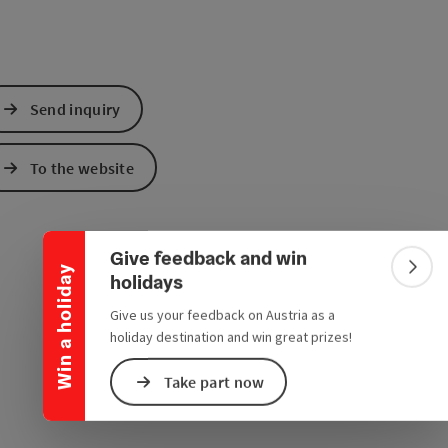
Send inquiry
To the website
Collapse banner
Give feedback and win
Win a holiday
Colla
holidays
Give us your feedback on Austria as a
holiday destination and win great prizes!
Take part now