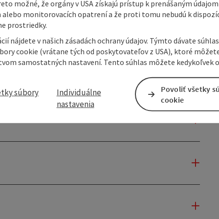
reto možné, že orgány v USA získajú prístup k prenášaným údajom
 alebo monitorovacích opatrení a že proti tomu nebudú k dispozíc
e prostriedky.
cií nájdete v našich zásadách ochrany údajov. Týmto dávate súhlas
úbory cookie (vrátane tých od poskytovateľov z USA), ktoré môžet
tvom samostatných nastavení. Tento súhlas môžete kedykoľvek o
Povoliť všetky s
etky súbory
Individuálne
cookie
nastavenia