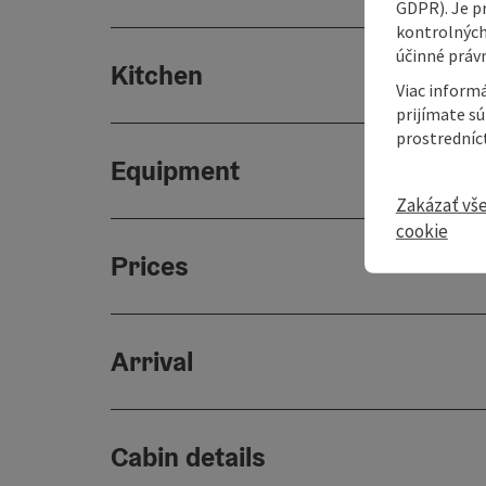
GDPR). Je p
kontrolných
účinné právn
Kitchen
Viac informá
prijímate s
prostredníc
Equipment
Zakázať vš
cookie
Prices
Arrival
Cabin details