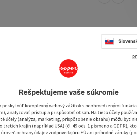
open in Googl
Open in
Slovens
l places in the hiking paradise around the Hengstpass!
rld and the picturesque alpine idyll. Sweet and savoury
pr
g juices and cider straight from the local farm await you
 the surrounding hiking and summit destinations!
Rešpektujeme vaše súkromie
 poskytnúť komplexný webový zážitok s neobmedzenými funkciam
m), analyzovať prístup a prispôsobiť obsah. Na tieto účely použí
isté účely (analýza, marketing, prispôsobenie obsahu) môžu byť ni
 tretích krajín (napríklad USA) (čl. 49 ods. 1 písmeno a GDPR), kto
 úroveň ochrany údajov zodpovedajúcu EÚ ani príhodné záruky (podľ