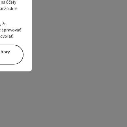
 na účely
ii žiadne
, že
e spravovať
dvolať.
úbory