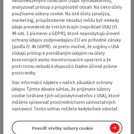
neobmedzenými funkciami (napr. vyhľadávaním),
ROOM RENTAL ONLY FROM 3 NIGHTS!
analyzovať prístup a prispôsobiť obsah. Na tieto účely
používame súbory cookie. Na isté účely (analýza,
marketing, prispôsobenie obsahu) môžu byť niekedy
údaje prevedené do tretích krajín (napríklad USA) (čl.
49 ods. 1 písmeno a GDPR), ktoré neposkytujú úroveň
ochrany údajov zodpovedajúcu EÚ ani príhodné záruky
(podľa čl. 46 GDPR). Je preto možné, že orgány v USA
získajú prístup k prenášaným údajom na účely
Contact
kontrolných alebo monitorovacích opatrení a že
proti tomu nebudú k dispozícii žiadne účinné právne
Opening hours
prostriedky.
Viac informácií nájdete v našich zásadách ochrany
údajov. Týmto dávate súhlas, že prijímate súbory
Kitchen
cookie (vrátane tých od poskytovateľov z USA), ktoré
môžete spravovať prostredníctvom samostatných
nastavení. Tento súhlas môžete kedykoľvek odvolať.
Equipment
Povoliť všetky súbory cookie
Prices