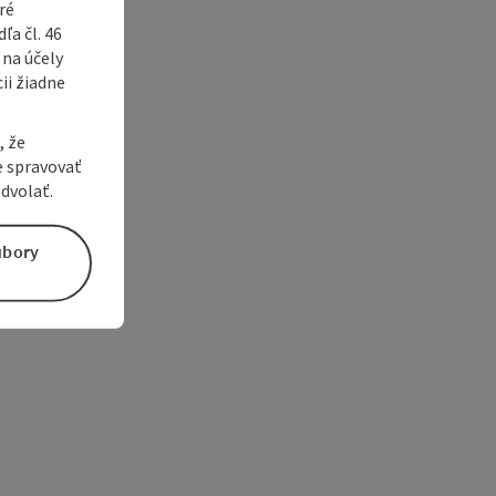
ré
a čl. 46
 na účely
ii žiadne
, že
e spravovať
dvolať.
úbory