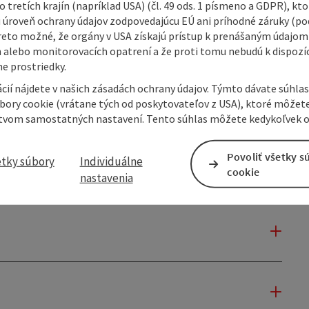
 tretích krajín (napríklad USA) (čl. 49 ods. 1 písmeno a GDPR), kto
 úroveň ochrany údajov zodpovedajúcu EÚ ani príhodné záruky (podľ
reto možné, že orgány v USA získajú prístup k prenášaným údajom
 alebo monitorovacích opatrení a že proti tomu nebudú k dispozíc
e prostriedky.
cií nájdete v našich zásadách ochrany údajov. Týmto dávate súhlas
úbory cookie (vrátane tých od poskytovateľov z USA), ktoré môžet
tvom samostatných nastavení. Tento súhlas môžete kedykoľvek o
Povoliť všetky s
etky súbory
Individuálne
cookie
nastavenia