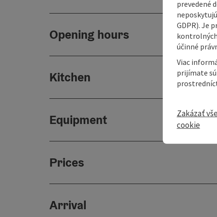
prevedené do
neposkytujú
GDPR). Je p
Opening hours
kontrolných
účinné právn
Viac informá
prijímate s
Kitchen
prostredníc
Zakázať vš
Equipment
cookie
Prices
Arrival