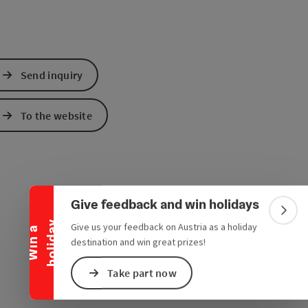
Send inquiry
To the website
Collapse banner
Give feedback and win holidays
Colla
y
Give us your feedback on Austria as a holiday
W
i
n
a
h
o
l
i
d
a
destination and win great prizes!
Take part now