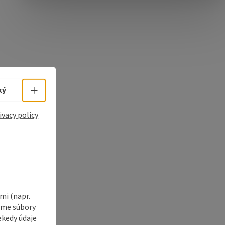
e Maps
 Apple Maps
Select language - Open menu
ký
ivacy policy
i (napr.
vame súbory
ekedy údaje