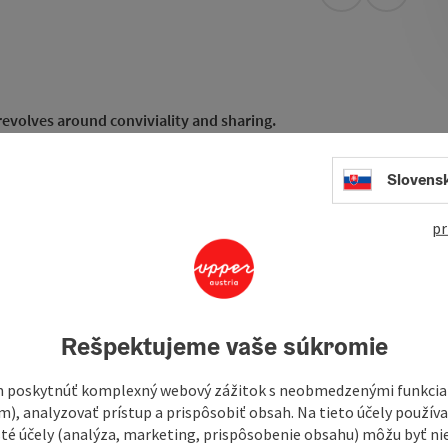
open in Googl
Open in
revolves around conviviality and sharing.
ecomes a communal experience. Just like grandma used to
shared - for special moments in good company.
Slovens
specialties awaits you every day. On Sundays, we also invite
pr
ingly prepared dishes
for lunch and dinner
- freshly cooked
Rešpektujeme vaše súkromie
 poskytnúť komplexný webový zážitok s neobmedzenými funkciam
m), analyzovať prístup a prispôsobiť obsah. Na tieto účely použí
isté účely (analýza, marketing, prispôsobenie obsahu) môžu byť ni