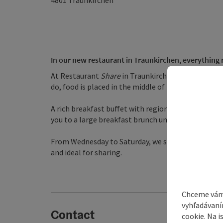
4801
Traunkirchen
In our new restaurant in Traunkirchen, everything 
At Restaurant
Share
in Traunkirchen, enjoyment b
do, food is placed in the middle of the table and 
A rich breakfast buffet with regional and seasonal 
you to a large breakfast brunch until 14:00.
From Wednesday to Saturday, we spoil you with lov
and ideal for sharing.
Chceme vám
vyhľadávaní
Contact
cookie. Na 