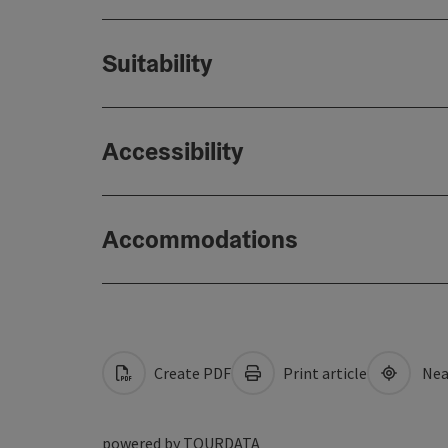
Suitability
Accessibility
Accommodations
Create PDF
Print article
Nea
powered by
TOURDATA