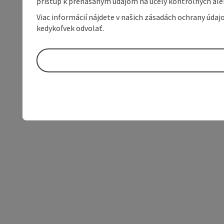
prístup k prenášaným údajom na účely kontrolných aleb
Viac informácií nájdete v našich zásadách ochrany úda
kedykoľvek odvolať.