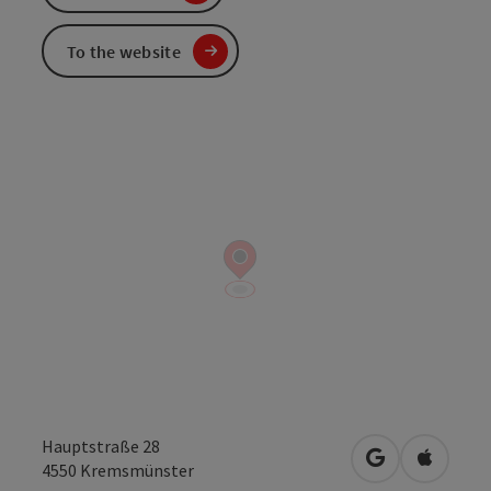
To the website
Hauptstraße 28
open in Googl
Open in
4550
Kremsmünster