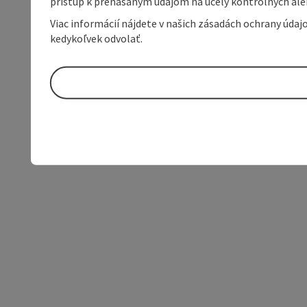
prístup k prenášaným údajom na účely kontrolných aleb
Viac informácií nájdete v našich zásadách ochrany úda
kedykoľvek odvolať.