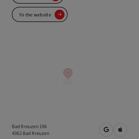
To the website
Bad Kreuzen 106
open in Googl
Open in
4362
Bad Kreuzen