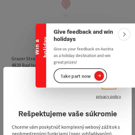
Collapse banner
Give feedback and win
Colla
holidays
y
W
i
n
a
h
o
l
i
d
a
Give us your feedback on Austria
as a holiday destination and win
Grazer Straße 60
great prizes!
open in Google
Open in 
4820
Bad Ischl
Take part now
Slove
Select
Send inquiry
privacy policy
To the website
Rešpektujeme vaše súkromie
Chceme vám poskytnúť komplexný webový zážitok s
Weddings, portraits, family photos, ...
neobmedzenými funkciami (napr. vyhľadávaním),