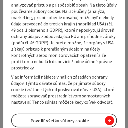
analyzovať prístup a prispôsobiť obsah. Na tieto účely
používame súbory cookie. Na isté účely (analýza,
marketing, prispôsobenie obsahu) môžu byť niekedy
údaje prevedené do tretích krajín (napríklad USA) (čl.
Contact
49 ods. 1 písmeno a GDPR), ktoré neposkytujú úroveň
ochrany údajov zodpovedajúcu EÚ ani príhodné záruky
(podľa čl. 46 GDPR). Je preto možné, že orgány v USA
Opening hours
získajú prístup k prenášaným údajom na účely
kontrolných alebo monitorovacích opatrení a že
proti tomu nebudú k dispozícii žiadne účinné právne
Arrival
prostriedky.
Viac informácií nájdete v našich zásadách ochrany
Accessibility
údajov. Týmto dávate súhlas, že prijímate súbory
cookie (vrátane tých od poskytovateľov z USA), ktoré
môžete spravovať prostredníctvom samostatných
nastavení. Tento súhlas môžete kedykoľvek odvolať.
Create PDF
Nearby
Povoliť všetky súbory cookie