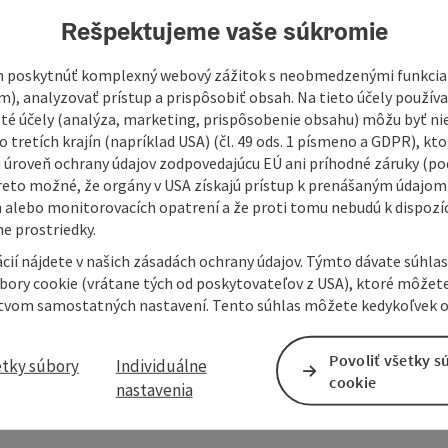
492
Rešpektujeme vaše súkromie
 poskytnúť komplexný webový zážitok s neobmedzenými funkciam
m), analyzovať prístup a prispôsobiť obsah. Na tieto účely použí
of the village and is within easy walking distance.
isté účely (analýza, marketing, prispôsobenie obsahu) môžu byť ni
 tretích krajín (napríklad USA) (čl. 49 ods. 1 písmeno a GDPR), kto
 úroveň ochrany údajov zodpovedajúcu EÚ ani príhodné záruky (podľ
reto možné, že orgány v USA získajú prístup k prenášaným údajom
 alebo monitorovacích opatrení a že proti tomu nebudú k dispozíc
e prostriedky.
cií nájdete v našich zásadách ochrany údajov. Týmto dávate súhlas
úbory cookie (vrátane tých od poskytovateľov z USA), ktoré môžet
tvom samostatných nastavení. Tento súhlas môžete kedykoľvek o
Povoliť všetky s
etky súbory
Individuálne
cookie
nastavenia