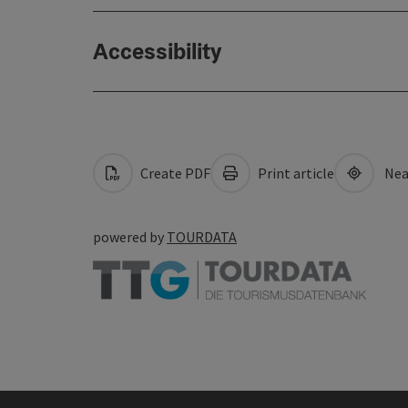
Accessibility
Create PDF
Print article
Nea
powered by
TOURDATA