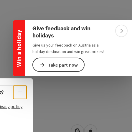
Collapse banner
Give feedback and win
Win a holiday
Colla
holidays
Give us your feedback on Austria as a
holiday destination and win great prizes!
Take part now
Select language - Open menu
ký
ivacy policy
et 58