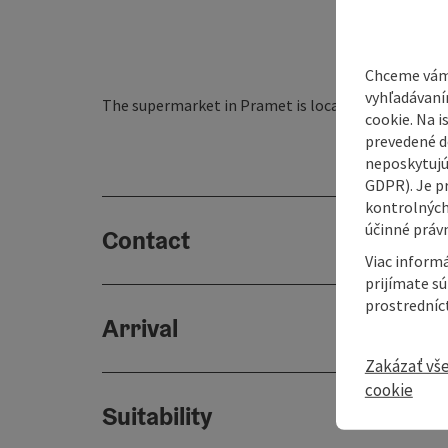
Chceme vám
vyhľadávaní
The supermarket in Pramet is located in the centre 
cookie. Na 
prevedené do
neposkytujú
GDPR). Je p
kontrolných
účinné právn
Contact
Viac informá
prijímate s
prostredníc
Arrival
Zakázať vš
cookie
Suitability