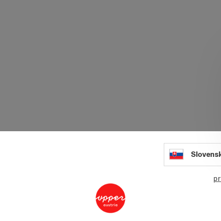
Slovens
pr
Pram