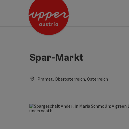
Accesskey
Accesskey
[0]
[2]
Spar-Markt
Pramet, Oberösterreich, Österreich