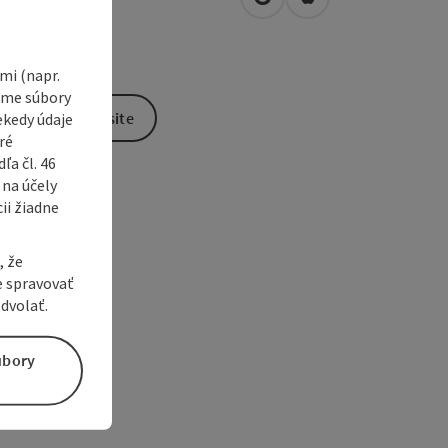
open in Google Maps
Open in Apple Map
5
Pramet
i (napr.
vame súbory
To the website
ekedy údaje
ré
a čl. 46
 na účely
ii žiadne
, že
e spravovať
dvolať.
úbory