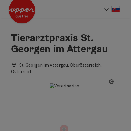
Accesskey
Accesskey
[0]
[2]
Slove
Select
Tierarztpraxis St.
Georgen im Attergau
St. Georgen im Attergau, Oberösterreich,
Österreich
Open co