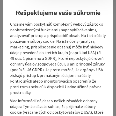
If your darling is feeling bad, we are there for him.
For more detailed diagnostics, complex operations,
Rešpektujeme vaše súkromie
osteosynthesis and admission of inpatients, there is
an intensive collaboration with the Vöcklabruck
Chceme vám poskytnúť komplexný webový zážitok s
animal clinic.
neobmedzenými funkciami (napr. vyhľadávaním),
analyzovať prístup a prispôsobiť obsah. Na tieto účely
používame súbory cookie. Na isté účely (analýza,
marketing, prispôsobenie obsahu) môžu byť niekedy
údaje prevedené do tretích krajín (napríklad USA) (čl.
Contact
49 ods. 1 písmeno a GDPR), ktoré neposkytujú úroveň
ochrany údajov zodpovedajúcu EÚ ani príhodné záruky
(podľa čl. 46 GDPR). Je preto možné, že orgány v USA
Opening hours
získajú prístup k prenášaným údajom na účely
kontrolných alebo monitorovacích opatrení a že
proti tomu nebudú k dispozícii žiadne účinné právne
Arrival
prostriedky.
Viac informácií nájdete v našich zásadách ochrany
Prices
údajov. Týmto dávate súhlas, že prijímate súbory
cookie (vrátane tých od poskytovateľov z USA), ktoré