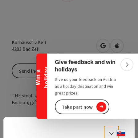
Collapse banner
Kurhausstraße 1
open in Google
Open in 
4283
Bad Zell
Give feedback and win
Colla
holidays
y
Send inquiry
W
i
n
a
h
o
l
i
d
a
Give us your feedback on Austria
as a holiday destination and win
great prizes!
THE small and fine shop in Bad Zell!
Fashion, gifts and more...!
Take part now
Ladies' fashion and gifts
Slove
Select