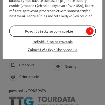
údajov. Týmto dávate súhlas, že prijímate súbory
cookie (vrátane tých od poskytovateľov z USA), ktoré
Prices
môžete spravovať prostredníctvom samostatných
nastavení. Tento súhlas môžete kedykoľvek odvolať.
Suitability
Povoliť všetky súbory cookie
Accessibility
Individuálne nastavenia
Zakázať všetky súbory cookie
Create PDF
Nearby
Print article
powered by
TOURDATA