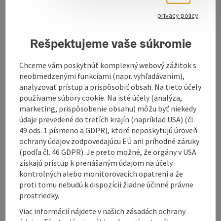
Our opening hours:
Monday: 9.00 to 12.00 and 14.00 to 17.00
privacy policy
Tuesday: 9.00 to 12.00 and 14.00 to 17.00
Wednesday: closed
Rešpektujeme vaše súkromie
Thursday: 9.00 to 12.00 and 14.00 to 17.00
Friday: 9.00 to 12.00 and 14.00 to 17.00
Chceme vám poskytnúť komplexný webový zážitok s
Saturday: 9.00 to 12.00
neobmedzenými funkciami (napr. vyhľadávaním),
analyzovať prístup a prispôsobiť obsah. Na tieto účely
používame súbory cookie. Na isté účely (analýza,
marketing, prispôsobenie obsahu) môžu byť niekedy
údaje prevedené do tretích krajín (napríklad USA) (čl.
49 ods. 1 písmeno a GDPR), ktoré neposkytujú úroveň
ochrany údajov zodpovedajúcu EÚ ani príhodné záruky
Contact
(podľa čl. 46 GDPR). Je preto možné, že orgány v USA
získajú prístup k prenášaným údajom na účely
kontrolných alebo monitorovacích opatrení a že
Opening hours
proti tomu nebudú k dispozícii žiadne účinné právne
prostriedky.
Arrival
Viac informácií nájdete v našich zásadách ochrany