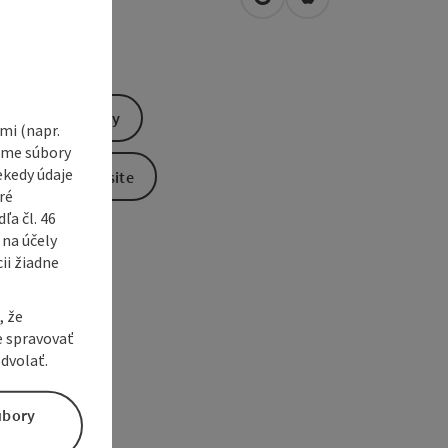
open in Google Maps
Open in Apple Map
3
Pettenbach
Send inquiry
i (napr.
vame súbory
ekedy údaje
To the website
ré
a čl. 46
 na účely
ii žiadne
, že
e spravovať
dvolať.
úbory