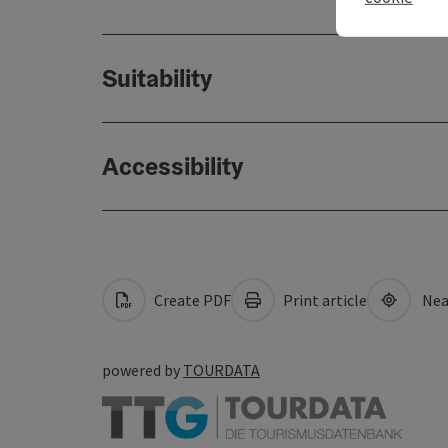
Suitability
Accessibility
Create PDF
Print article
Nea
powered by
TOURDATA