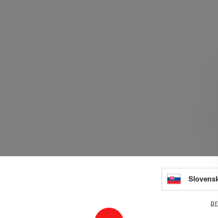
Slovens
pr
Wels