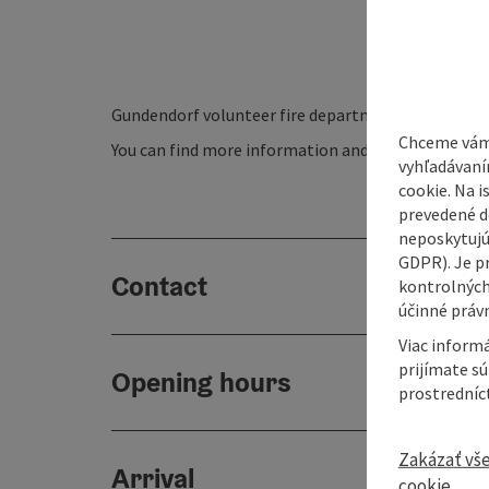
Gundendorf volunteer fire department
Chceme vám
You can find more information and news
here
.
vyhľadávaní
cookie. Na 
prevedené do
neposkytujú
GDPR). Je p
Contact
kontrolných
účinné právn
Viac informá
prijímate s
Opening hours
prostredníc
Zakázať vš
Arrival
cookie