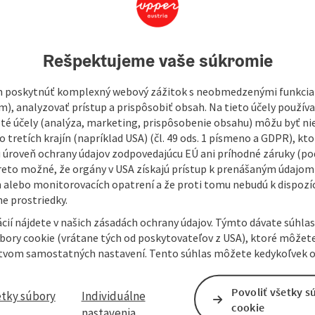
464
Rešpektujeme vaše súkromie
 poskytnúť komplexný webový zážitok s neobmedzenými funkciam
m), analyzovať prístup a prispôsobiť obsah. Na tieto účely použí
isté účely (analýza, marketing, prispôsobenie obsahu) môžu byť ni
 tretích krajín (napríklad USA) (čl. 49 ods. 1 písmeno a GDPR), kto
 úroveň ochrany údajov zodpovedajúcu EÚ ani príhodné záruky (podľ
reto možné, že orgány v USA získajú prístup k prenášaným údajom
 alebo monitorovacích opatrení a že proti tomu nebudú k dispozíc
e prostriedky.
cií nájdete v našich zásadách ochrany údajov. Týmto dávate súhlas
úbory cookie (vrátane tých od poskytovateľov z USA), ktoré môžet
tvom samostatných nastavení. Tento súhlas môžete kedykoľvek o
Povoliť všetky s
etky súbory
Individuálne
cookie
nastavenia