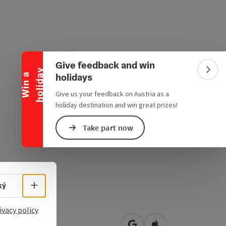
Collapse banner
Give feedback and win
y
Colla
holidays
W
i
n
a
h
o
l
i
d
a
Give us your feedback on Austria as a
holiday destination and win great prizes!
Take part now
Select language - Open menu
ký
ivacy policy
er Straße 89