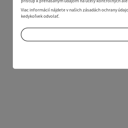
prístup k prenášaným údajom na účely kontrolných aleb
Viac informácií nájdete v našich zásadách ochrany úda
kedykoľvek odvolať.