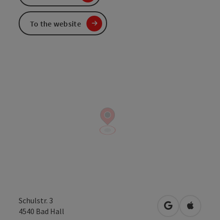
To the website
Schulstr. 3
open in Googl
Open in
4540
Bad Hall