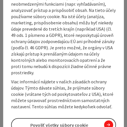
neobmedzenými funkciami (napr. vyhľadávaním),
responsible for the construction of bridges
analyzovať prístup a prispôsobiť obsah. Na tieto účely
používame súbory cookie. Na isté účely (analýza,
marketing, prispôsobenie obsahu) môžu byť niekedy
údaje prevedené do tretích krajín (napríklad USA) (čl.
49 ods. 1 písmeno a GDPR), ktoré neposkytujú úroveň
Contact
ochrany údajov zodpovedajúcu EÚ ani príhodné záruky
(podľa čl. 46 GDPR). Je preto možné, že orgány v USA
získajú prístup k prenášaným údajom na účely
Arrival
kontrolných alebo monitorovacích opatrení a že
proti tomu nebudú k dispozícii žiadne účinné právne
prostriedky.
Suitability
Viac informácií nájdete v našich zásadách ochrany
údajov. Týmto dávate súhlas, že prijímate súbory
Accessibility
cookie (vrátane tých od poskytovateľov z USA), ktoré
môžete spravovať prostredníctvom samostatných
nastavení. Tento súhlas môžete kedykoľvek odvolať.
Povoliť všetky súbory cookie
Create PDF