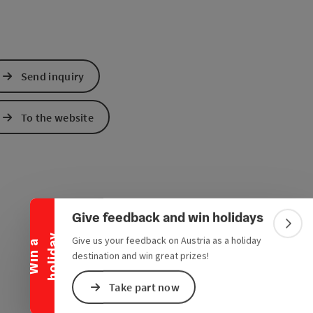
Send inquiry
To the website
Collapse banner
Give feedback and win holidays
Colla
y
Give us your feedback on Austria as a holiday
W
i
n
a
h
o
l
i
d
a
destination and win great prizes!
Take part now