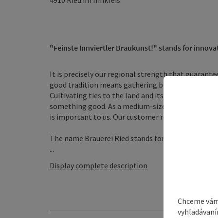
4910
Ried im Innkreis
"Feinste Innviertler Braukunst!" stands for innova
It is precisely our regional strength that guarante
good tradition means gathering brewing experienc
Cultivating ties to the land and its people and c
something good. As a medium-sized brewery, a very
is important to us. Our customer relationships ar
The name Brauerei Ried stands for a company and 
...
Display complete description
Chceme vám
vyhľadávaní