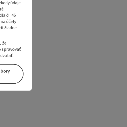
ekedy údaje
ré
a čl. 46
 na účely
ii žiadne
, že
e spravovať
dvolať.
úbory