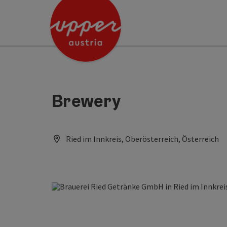
Accesskey
Accesskey
[0]
[2]
Brewery
Ried im Innkreis, Oberösterreich, Österreich