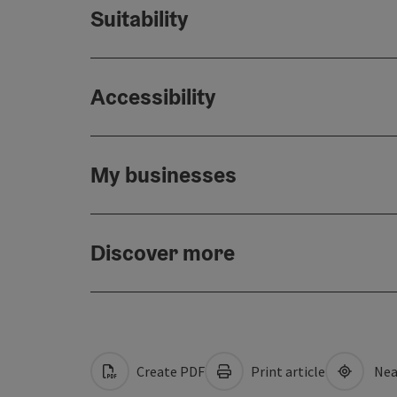
Suitability
Accessibility
My businesses
Discover more
Create PDF
Print article
Nea