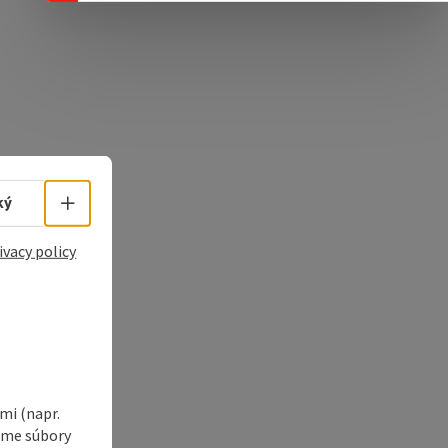
e Maps
 Apple Maps
Select language - Open menu
ký
ivacy policy
i (napr.
vame súbory