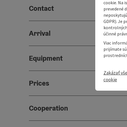
cookie. Na 
Contact
prevedené do
neposkytujú
GDPR). Je p
kontrolných
Arrival
účinné právn
Viac informá
prijímate s
prostredníc
Equipment
Zakázať vš
cookie
Prices
Cooperation