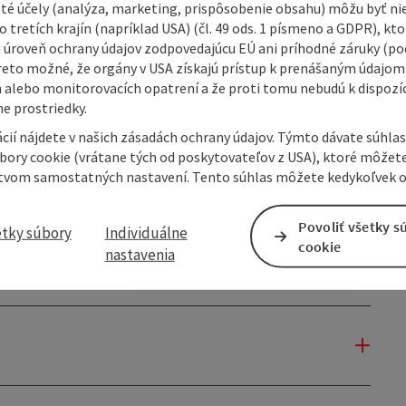
isté účely (analýza, marketing, prispôsobenie obsahu) môžu byť ni
 tretích krajín (napríklad USA) (čl. 49 ods. 1 písmeno a GDPR), kto
 úroveň ochrany údajov zodpovedajúcu EÚ ani príhodné záruky (podľ
reto možné, že orgány v USA získajú prístup k prenášaným údajom
 alebo monitorovacích opatrení a že proti tomu nebudú k dispozíc
e prostriedky.
cií nájdete v našich zásadách ochrany údajov. Týmto dávate súhlas
úbory cookie (vrátane tých od poskytovateľov z USA), ktoré môžet
tvom samostatných nastavení. Tento súhlas môžete kedykoľvek o
Povoliť všetky s
etky súbory
Individuálne
cookie
nastavenia