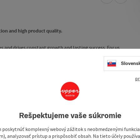
open in Googl
Open in
tion and high product quality.
es and drives constant growth and lasting success. For us,
e, knowledge and expertise, preserving genuine values.
onstantly endeavouring to make something better out of
Slovens
 close, personal relationship with publicans and merchants
e long-term partnerships.
pr
a strong regional brand. Our company philosophy is written
Rešpektujeme vaše súkromie
 poskytnúť komplexný webový zážitok s neobmedzenými funkciam
m), analyzovať prístup a prispôsobiť obsah. Na tieto účely použí