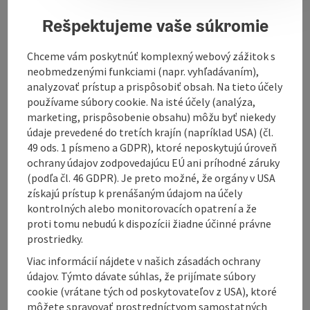
meat products from us - you get fresh goods daily!
Rešpektujeme vaše súkromie
Chceme vám poskytnúť komplexný webový zážitok s
neobmedzenými funkciami (napr. vyhľadávaním),
analyzovať prístup a prispôsobiť obsah. Na tieto účely
používame súbory cookie. Na isté účely (analýza,
marketing, prispôsobenie obsahu) môžu byť niekedy
Contact
údaje prevedené do tretích krajín (napríklad USA) (čl.
49 ods. 1 písmeno a GDPR), ktoré neposkytujú úroveň
ochrany údajov zodpovedajúcu EÚ ani príhodné záruky
Opening hours
(podľa čl. 46 GDPR). Je preto možné, že orgány v USA
získajú prístup k prenášaným údajom na účely
kontrolných alebo monitorovacích opatrení a že
Arrival
proti tomu nebudú k dispozícii žiadne účinné právne
prostriedky.
Prices
Viac informácií nájdete v našich zásadách ochrany
údajov. Týmto dávate súhlas, že prijímate súbory
cookie (vrátane tých od poskytovateľov z USA), ktoré
Suitability
môžete spravovať prostredníctvom samostatných