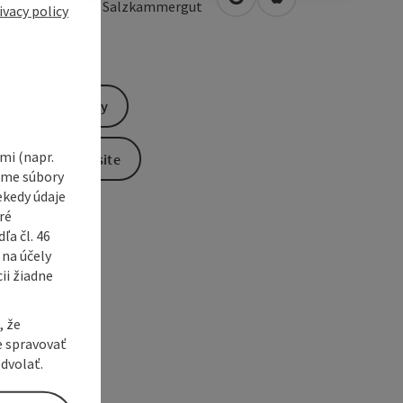
open in Google Maps
Open in Apple Map
0
St. Wolfgang im Salzkammergut
ivacy policy
Send inquiry
i (napr.
To the website
vame súbory
ekedy údaje
ré
a čl. 46
 na účely
ii žiadne
, že
e spravovať
dvolať.