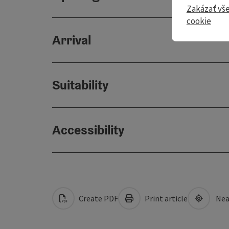
Zakázať vš
cookie
Arrival
Suitability
Accessibility
Create PDF
Print article
Nea