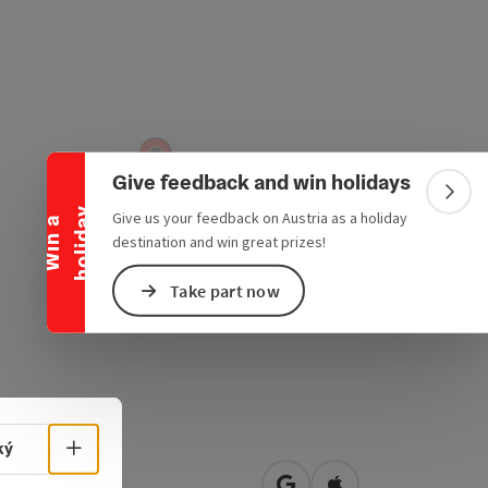
Collapse banner
Give feedback and win holidays
Colla
y
Give us your feedback on Austria as a holiday
W
i
n
a
h
o
l
i
d
a
destination and win great prizes!
Take part now
Select language - Open menu
ký
2