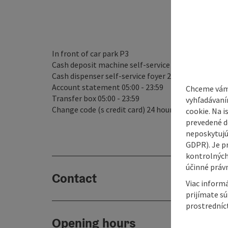
In front of car park P3
Cash deposit machine self-service foyer 24 hours
Cash dispenser self-service foyer 24 hours
Account statement 05:00 - 23:59
Chceme vám
Transfer box 05:00 - 23:59
vyhľadávaní
Change code (s credit card) 24 hours
cookie. Na 
prevedené do
neposkytujú
GDPR). Je p
kontrolných
účinné právn
Contact
Viac informá
prijímate s
prostredníc
Opening hours