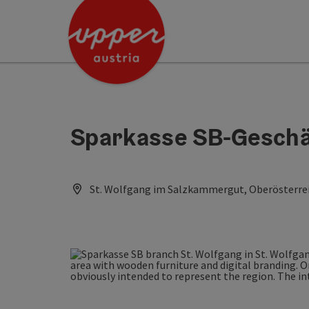
Accesskey
Accesskey
[0]
[2]
Sparkasse SB-Geschäf
St. Wolfgang im Salzkammergut, Oberösterrei