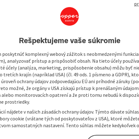
536
pr
Rešpektujeme vaše súkromie
 poskytnúť komplexný webový zážitok s neobmedzenými funkciam
m), analyzovať prístup a prispôsobiť obsah. Na tieto účely použí
isté účely (analýza, marketing, prispôsobenie obsahu) môžu byť ni
 tretích krajín (napríklad USA) (čl. 49 ods. 1 písmeno a GDPR), kto
 úroveň ochrany údajov zodpovedajúcu EÚ ani príhodné záruky (podľ
reto možné, že orgány v USA získajú prístup k prenášaným údajom
 alebo monitorovacích opatrení a že proti tomu nebudú k dispozíc
e prostriedky.
cií nájdete v našich zásadách ochrany údajov. Týmto dávate súhlas
úbory cookie (vrátane tých od poskytovateľov z USA), ktoré môžet
tvom samostatných nastavení. Tento súhlas môžete kedykoľvek o