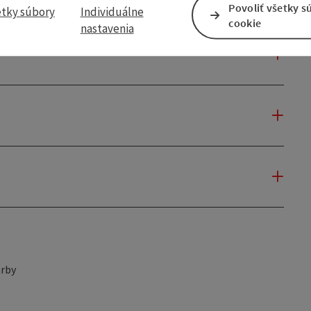
Povoliť všetky s
etky súbory
Individuálne
cookie
nastavenia
rby