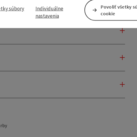
Povoliť všetky s
etky súbory
Individuálne
cookie
nastavenia
rby