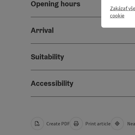
Opening hours
Zakázať vš
cookie
Arrival
Suitability
Accessibility
Create PDF
Print article
Nea