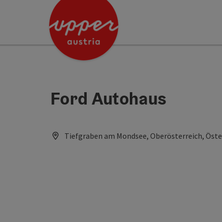
Accesskey
Accesskey
[0]
[2]
Ford Autohaus
Tiefgraben am Mondsee, Oberösterreich, Öste