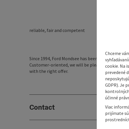
reliable, fair and competent
Chceme vám
Since 1994, Ford Mondsee has been present on the 
vyhľadávaní
Customer-oriented, we will be pleased to help you, 
cookie. Na 
with the right offer.​
prevedené do
neposkytujú
GDPR). Je p
kontrolných
účinné právn
Contact
Viac informá
prijímate s
prostredníc