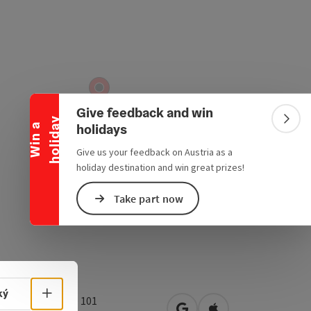
Collapse banner
Give feedback and win
y
Colla
holidays
W
i
n
a
h
o
l
i
d
a
Give us your feedback on Austria as a
holiday destination and win great prizes!
Take part now
Select language - Open menu
ký
og-Odilo-Straße 101