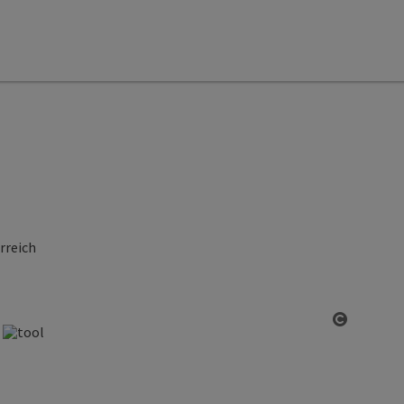
rreich
Open co