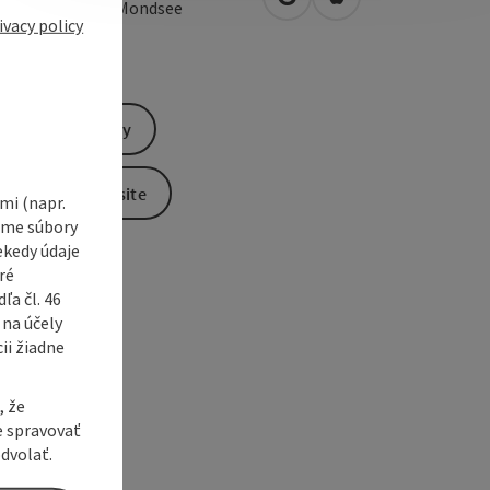
open in Google Maps
Open in Apple Map
0
Tiefgraben am Mondsee
ivacy policy
Send inquiry
To the website
i (napr.
vame súbory
ekedy údaje
ré
a čl. 46
 na účely
ii žiadne
, že
e spravovať
dvolať.