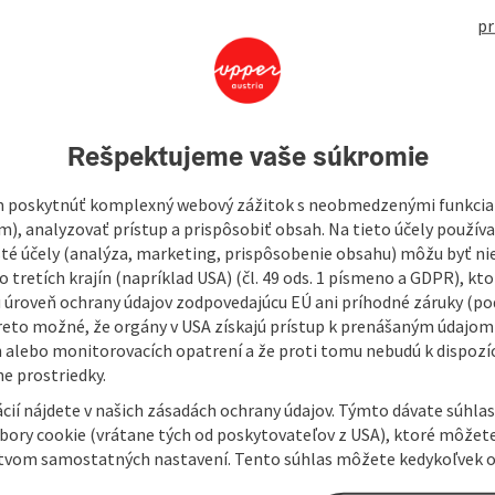
531
pr
Rešpektujeme vaše súkromie
 poskytnúť komplexný webový zážitok s neobmedzenými funkciam
market, serving both private and corporate clients.
m), analyzovať prístup a prispôsobiť obsah. Na tieto účely použí
we will advise you from A to Z and will gladly provide you
isté účely (analýza, marketing, prispôsobenie obsahu) môžu byť ni
 tretích krajín (napríklad USA) (čl. 49 ods. 1 písmeno a GDPR), kto
 úroveň ochrany údajov zodpovedajúcu EÚ ani príhodné záruky (podľ
reto možné, že orgány v USA získajú prístup k prenášaným údajom
 alebo monitorovacích opatrení a že proti tomu nebudú k dispozíc
e prostriedky.
cií nájdete v našich zásadách ochrany údajov. Týmto dávate súhlas
úbory cookie (vrátane tých od poskytovateľov z USA), ktoré môžet
tvom samostatných nastavení. Tento súhlas môžete kedykoľvek o