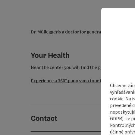
Dr. Mülleggeris a doctor for general medicine in
Bad
Your Health
Near the center you will find the practice of Dr. Mü
Experience a 360° panorama tour through Bad Gois
Chceme vám
vyhľadávaní
cookie. Na 
prevedené do
neposkytujú
Contact
GDPR). Je p
kontrolných
účinné právn