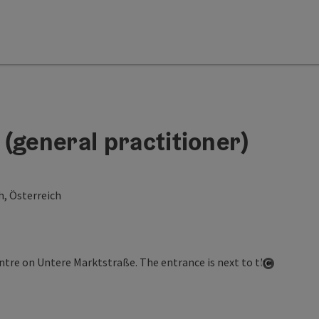
(general practitioner)
h, Österreich
Open co