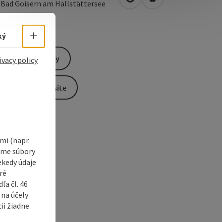
open in Google Maps
Open in Apple Map
2
Bad Goisern am Hallstättersee
Select language - Open menu
ký
Send inquiry
ivacy policy
To the website
i (napr.
vame súbory
ekedy údaje
ré
a čl. 46
 na účely
ii žiadne