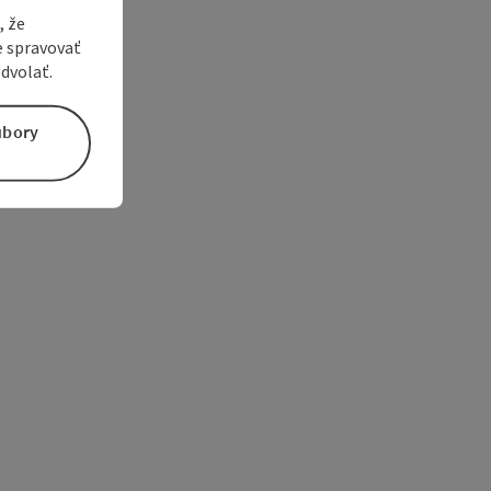
, že
e spravovať
dvolať.
úbory