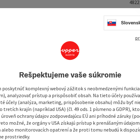
482
Slovens
 Goisern at Lake Hallstatt
.
pr
llegger.
Rešpektujeme vaše súkromie
ern at Lake Hallstatt…
 poskytnúť komplexný webový zážitok s neobmedzenými funkciam
m), analyzovať prístup a prispôsobiť obsah. Na tieto účely použí
isté účely (analýza, marketing, prispôsobenie obsahu) môžu byť ni
 tretích krajín (napríklad USA) (čl. 49 ods. 1 písmeno a GDPR), kto
 úroveň ochrany údajov zodpovedajúcu EÚ ani príhodné záruky (podľ
reto možné, že orgány v USA získajú prístup k prenášaným údajom
 alebo monitorovacích opatrení a že proti tomu nebudú k dispozíc
e prostriedky.