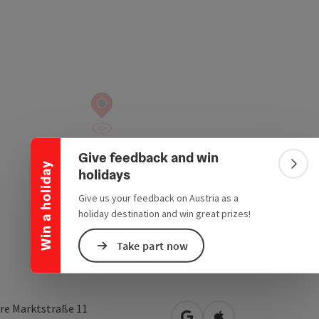
Collapse banner
Give feedback and win
Win a holiday
Colla
holidays
Give us your feedback on Austria as a
holiday destination and win great prizes!
Take part now
re Marktstraße 11