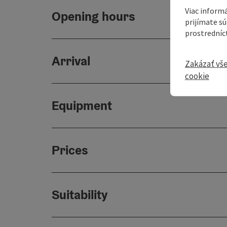
Viac informá
Opening hours
prijímate s
prostredníc
Arrival
Zakázať vš
cookie
Equipment
Prices
Suitability