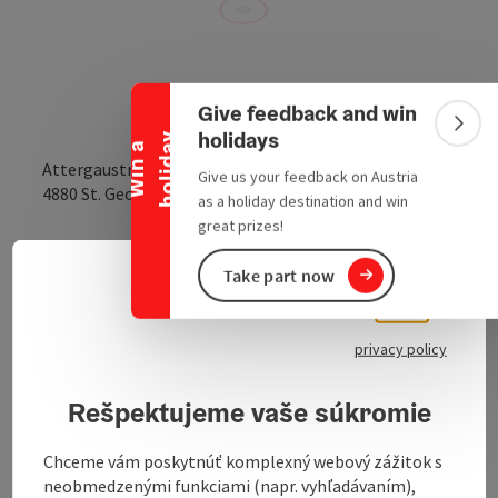
Collapse banner
Give feedback and win
Colla
holidays
y
W
i
n
a
h
o
l
i
d
a
Attergaustraße 52
Give us your feedback on Austria
open in Google
Open in 
4880
St. Georgen im Attergau
as a holiday destination and win
great prizes!
Send inquiry
Take part now
Slove
Select
privacy policy
Lotto-Toto, newspapers/magazines - Your Trafik
Wienerroither.
Rešpektujeme vaše súkromie
One of the most beautiful tobacconists - Visit the new
tobacconist's shop built in nostalgic style.
Chceme vám poskytnúť komplexný webový zážitok s
neobmedzenými funkciami (napr. vyhľadávaním),