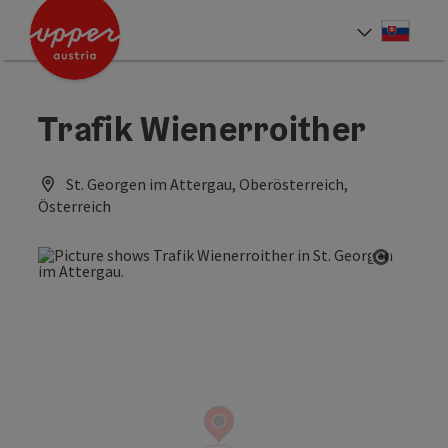
Accesskey
Accesskey
[0]
[2]
Slove
Select
Trafik Wienerroither
St. Georgen im Attergau, Oberösterreich,
Österreich
Open co