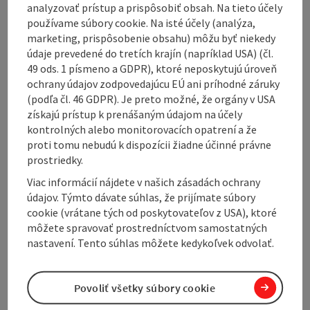
analyzovať prístup a prispôsobiť obsah. Na tieto účely
používame súbory cookie. Na isté účely (analýza,
marketing, prispôsobenie obsahu) môžu byť niekedy
údaje prevedené do tretích krajín (napríklad USA) (čl.
Contact
49 ods. 1 písmeno a GDPR), ktoré neposkytujú úroveň
ochrany údajov zodpovedajúcu EÚ ani príhodné záruky
(podľa čl. 46 GDPR). Je preto možné, že orgány v USA
Arrival
získajú prístup k prenášaným údajom na účely
kontrolných alebo monitorovacích opatrení a že
proti tomu nebudú k dispozícii žiadne účinné právne
Suitability
prostriedky.
Viac informácií nájdete v našich zásadách ochrany
Accessibility
údajov. Týmto dávate súhlas, že prijímate súbory
cookie (vrátane tých od poskytovateľov z USA), ktoré
môžete spravovať prostredníctvom samostatných
nastavení. Tento súhlas môžete kedykoľvek odvolať.
Create PDF
Nearby
Povoliť všetky súbory cookie
Print article