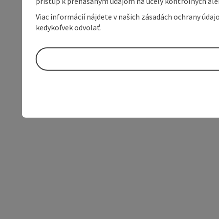
prístup k prenášaným údajom na účely kontrolných aleb
Viac informácií nájdete v našich zásadách ochrany úda
kedykoľvek odvolať.