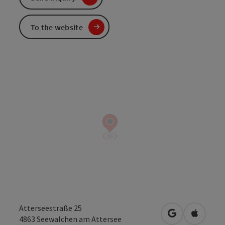
To the website
Atterseestraße 25
open in Googl
Open in
4863
Seewalchen am Attersee