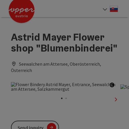
Accesskey
Accesskey
[0]
[2]
Slove
Select
Astrid Mayer Flower
shop "Blumenbinderei"
Seewalchen am Attersee, Oberösterreich,
Österreich
Open c
next sl
Send inquiry