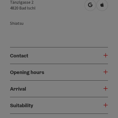
Tänzlgasse 2
open in Googl
Open in
4820
Bad Ischl
Shiatsu
Contact
Opening hours
Arrival
Suitability