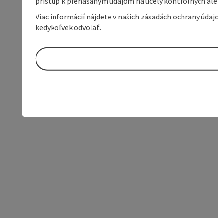
prístup k prenášaným údajom na účely kontrolných aleb
Viac informácií nájdete v našich zásadách ochrany úda
kedykoľvek odvolať.