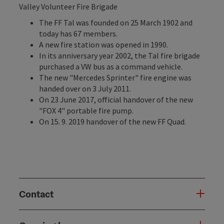
Valley Volunteer Fire Brigade
The FF Tal was founded on 25 March 1902 and
today has 67 members.
A new fire station was opened in 1990.
In its anniversary year 2002, the Tal fire brigade
purchased a VW bus as a command vehicle.
The new "Mercedes Sprinter" fire engine was
handed over on 3 July 2011.
On 23 June 2017, official handover of the new
"FOX 4" portable fire pump.
On 15. 9. 2019 handover of the new FF Quad.
Contact