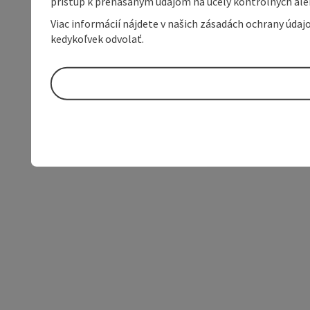
prístup k prenášaným údajom na účely kontrolných aleb
Viac informácií nájdete v našich zásadách ochrany úda
kedykoľvek odvolať.