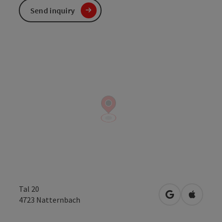
Send inquiry
Tal 20
open in Googl
Open in
4723
Natternbach